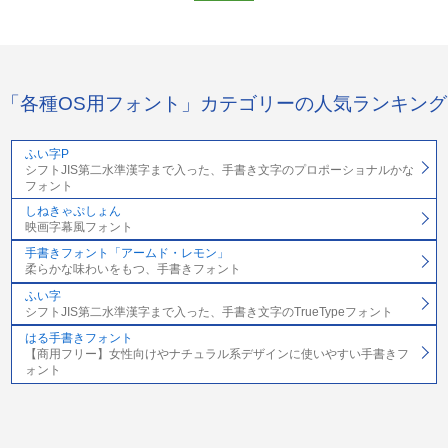
「各種OS用フォント」カテゴリーの人気ランキング
ふい字P
シフトJIS第二水準漢字まで入った、手書き文字のプロポーショナルかな
フォント
しねきゃぷしょん
映画字幕風フォント
手書きフォント「アームド・レモン」
柔らかな味わいをもつ、手書きフォント
ふい字
シフトJIS第二水準漢字まで入った、手書き文字のTrueTypeフォント
はる手書きフォント
【商用フリー】女性向けやナチュラル系デザインに使いやすい手書きフ
ォント