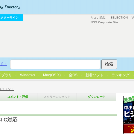
「Vector」
ベクターサイン
ちょい読み!
SELECTION
V
NGS Corporate Site
ド！
イブラリ
Windows
Mac(OS X)
全OS
新着ソフト
ランキング
キュメント
コメント・評価
スクリーンショット
ダウンロード
I C対応