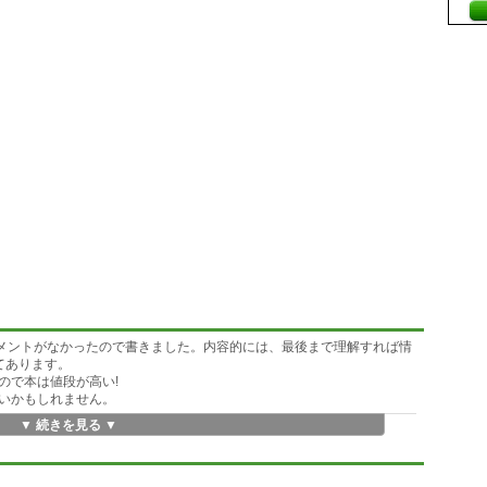
メントがなかったので書きました。内容的には、最後まで理解すれば情
てあります。
ので本は値段が高い!
いかもしれません。
▼ 続きを見る ▼
が必要です。
てください。