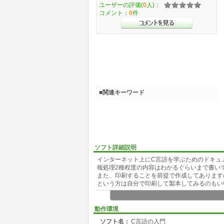
ユーザーの評価(
0
人)：
コメント：
0
件
■関連キーワード
ソフト詳細説明
インターネット上にC言語を学ぶためのドキュ
報処理2種程度の内容はわかるぐらいまで書い
また、印刷することを前提で作成してあります
という方は自分で印刷して製本してみるのもい
※表示するには Acrobat Reader 3.0J 以上
動作環境
http://www.adobe.co.jp/ でダウンロードし
ソフト名：
C言語の入門