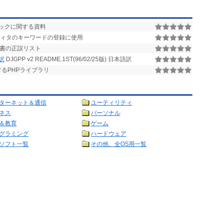
ニックに関する資料
ィタのキーワードの登録に使用
邦訳書の正誤リスト
語訳
DJGPP v2 README.1ST(96/02/25版) 日本語訳
するPHPライブラリ
ターネット＆通信
ユーティリティ
ネス
パーソナル
＆教育
ゲーム
グラミング
ハードウェア
ソフト一覧
その他、全OS用一覧