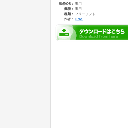
動作OS：
汎用
機種：
汎用
種類：
フリーソフト
作者：
DNA.