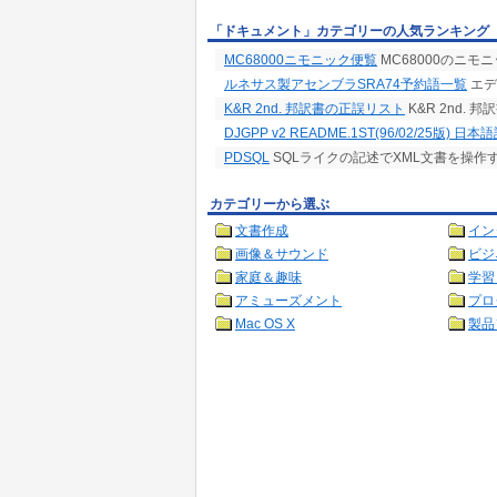
「ドキュメント」カテゴリーの人気ランキング
MC68000ニモニック便覧
MC68000のニモ
ルネサス製アセンブラSRA74予約語一覧
エデ
K&R 2nd. 邦訳書の正誤リスト
K&R 2nd. 
DJGPP v2 README.1ST(96/02/25版) 日本
PDSQL
SQLライクの記述でXML文書を操作
カテゴリーから選ぶ
文書作成
イン
画像＆サウンド
ビジ
家庭＆趣味
学習
アミューズメント
プロ
Mac OS X
製品