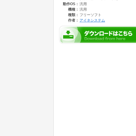
動作OS：
汎用
機種：
汎用
種類：
フリーソフト
作者：
アイネシステム