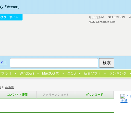
「Vector」
ベクターサイン
ちょい読み!
SELECTION
V
NGS Corporate Site
ド！
イブラリ
Windows
Mac(OS X)
全OS
新着ソフト
ランキング
信
>
Web用
コメント・評価
スクリーンショット
ダウンロード