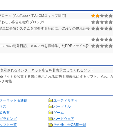
ク [YouTube・TVerCMスキップ対応]
の煩わしい広告を徹底ブロック!
簡単に分散システムを開発するために、OServ の優れた接
amazuの開発日記」メルマガを再編集したPDFファイル[2
に表示されるインターネット広告を非表示にしてくれるソフト
Webサイトを閲覧する際に表示される広告を非表示にするソフト。Mac、A
ック可能
ターネット＆通信
ユーティリティ
ネス
パーソナル
＆教育
ゲーム
グラミング
ハードウェア
ソフト一覧
その他、全OS用一覧