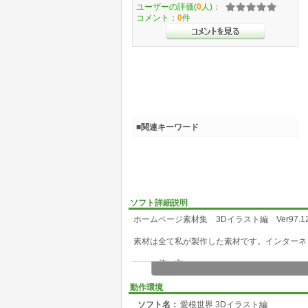
ユーザーの評価(
0
人)：
コメント：
0
件
■関連キーワード
ソフト詳細説明
ホームページ素材集 3Dイラスト編 Ver97.1
素材は全て私が製作した素材です。インターネ
－－－使い方－－－
・解凍しましたら先ず Readme.txtを一読して
・HTMLファイルを添付しておりますのであな
動作環境
い。
ソフト名：
愛根世界 3Dイラスト編
・後はオンラインでブラウズするのと同じです