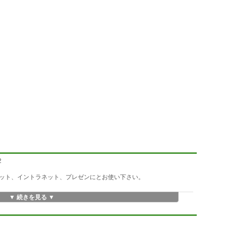
2
ット、イントラネット、プレゼンにとお使い下さい。
▼ 続きを見る ▼
下さい。
たのご使用になられているブラウザのより3d.htmファイルを開いて下さ
。オフラインで気の済むまでお楽しみ下さい。