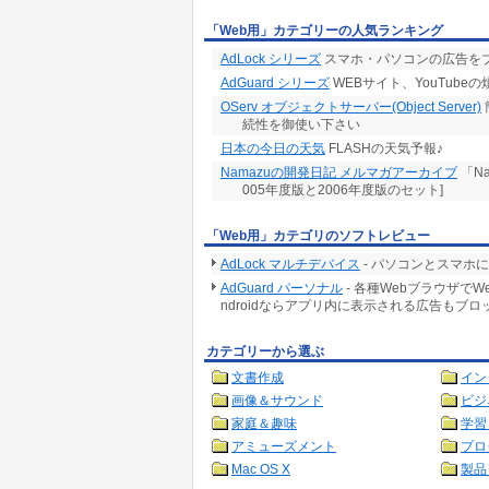
「Web用」カテゴリーの人気ランキング
AdLock シリーズ
スマホ・パソコンの広告をブロッ
AdGuard シリーズ
WEBサイト、YouTube
OServ オブジェクトサーバー(Object Server)
続性を御使い下さい
日本の今日の天気
FLASHの天気予報♪
Namazuの開発日記 メルマガアーカイブ
「N
005年度版と2006年度版のセット]
「Web用」カテゴリのソフトレビュー
AdLock マルチデバイス
- パソコンとスマホ
AdGuard パーソナル
- 各種Webブラウザで
ndroidならアプリ内に表示される広告もブロ
カテゴリーから選ぶ
文書作成
イン
画像＆サウンド
ビジ
家庭＆趣味
学習
アミューズメント
プロ
Mac OS X
製品