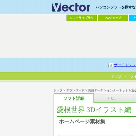
パソコンソフトを探すなら
ソフトライブラリ
PCショップ
サーチトレン
トップ
ラ
トップ
>
ダウンロード
>
汎用データ
>
インターネット＆通
ソフト詳細
レビュー
愛根世界 3Dイラスト編
ホームページ素材集