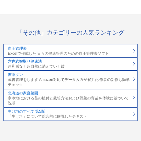
「その他」カテゴリーの人気ランキング
血圧管理表
Excelで作成した 日々の健康管理のための血圧管理表ソフト
六也式皺取り健康法
違和感なく超自然に消えていく皺
書庫タン
蔵書管理をします Amazon対応でデータ入力が省力化 作者の新作も簡単
チェック
北海道の家庭菜園
寒冷地における苗の植付と栽培方法および野菜の育苗を体験に基づいて
説明
生け垣のすべて 第5版
「生け垣」について総合的に解説したテキスト