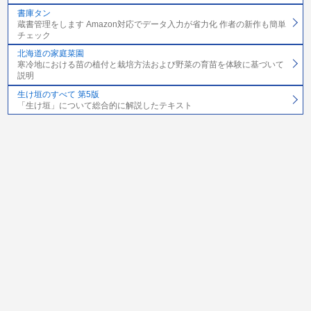
書庫タン
蔵書管理をします Amazon対応でデータ入力が省力化 作者の新作も簡単
チェック
北海道の家庭菜園
寒冷地における苗の植付と栽培方法および野菜の育苗を体験に基づいて
説明
生け垣のすべて 第5版
「生け垣」について総合的に解説したテキスト