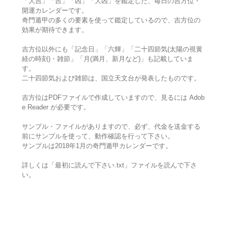
「大吉」「吉」「凶」「大凶」を鑑定した、毎日の吉方位・
開運カレンダーです。
奇門遁甲の多くの要素を使って鑑定しているので、吉方位の
効果が期待できます。
吉方位以外にも「記念日」「六輝」「二十四節気(太陽の視黄
経の時刻)・雑節」「月(満月、新月など)」も記載していま
す。
二十四節気および雑節は、国立天文台が発表したものです。
吉方位はPDFファイルで作成していますので、見るには Adob
e Reader が必要です。
サンプル・ファイルがありますので、必ず、代金を送金する
前にサンプルを使って、動作確認を行って下さい。
サンプルは2018年1月の奇門遁甲カレンダーです。
詳しくは「最初に読んで下さい.txt」ファイルを読んで下さ
い。