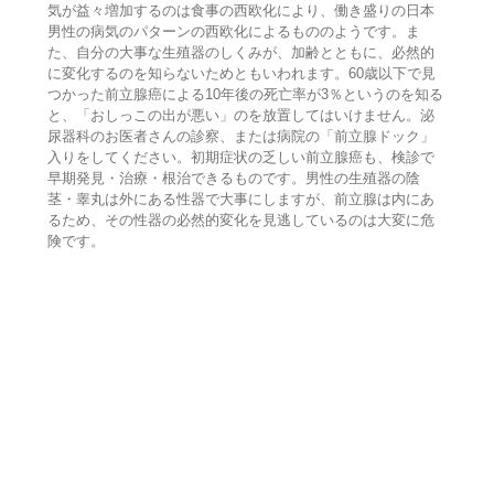
気が益々増加するのは食事の西欧化により、働き盛りの日本
男性の病気のパターンの西欧化によるもののようです。ま
た、自分の大事な生殖器のしくみが、加齢とともに、必然的
に変化するのを知らないためともいわれます。60歳以下で見
つかった前立腺癌による10年後の死亡率が3％というのを知る
と、「おしっこの出が悪い」のを放置してはいけません。泌
尿器科のお医者さんの診察、または病院の「前立腺ドック」
入りをしてください。初期症状の乏しい前立腺癌も、検診で
早期発見・治療・根治できるものです。男性の生殖器の陰
茎・睾丸は外にある性器で大事にしますが、前立腺は内にあ
るため、その性器の必然的変化を見逃しているのは大変に危
険です。