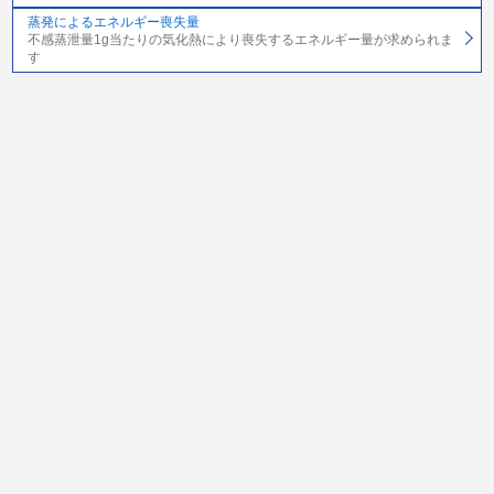
蒸発によるエネルギー喪失量
不感蒸泄量1g当たりの気化熱により喪失するエネルギー量が求められま
す