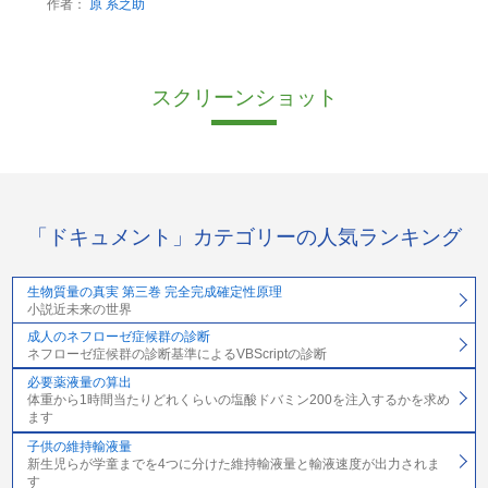
作者：
原 系之助
スクリーンショット
「ドキュメント」カテゴリーの人気ランキング
生物質量の真実 第三巻 完全完成確定性原理
小説近未来の世界
成人のネフローゼ症候群の診断
ネフローゼ症候群の診断基準によるVBScriptの診断
必要薬液量の算出
体重から1時間当たりどれくらいの塩酸ドバミン200を注入するかを求め
ます
子供の維持輸液量
新生児らが学童までを4つに分けた維持輸液量と輸液速度が出力されま
す