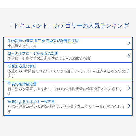
「ドキュメント」カテゴリーの人気ランキング
生物質量の真実 第三巻 完全完成確定性原理
小説近未来の世界
成人のネフローゼ症候群の診断
ネフローゼ症候群の診断基準によるVBScriptの診断
必要薬液量の算出
体重から1時間当たりどれくらいの塩酸ドバミン200を注入するかを求め
ます
子供の維持輸液量
新生児らが学童までを4つに分けた維持輸液量と輸液速度が出力されま
す
蒸発によるエネルギー喪失量
不感蒸泄量1g当たりの気化熱により喪失するエネルギー量が求められま
す