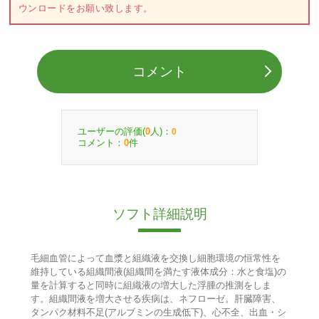
ウンロードをお願い致します。
コメント
ユーザーの評価(
人)：
0
0
コメント：
件
0
ソフト詳細説明
毛細血管によって血漿と組織液を交換し細胞環境の恒常性を
維持している組織間液(組織間を満たす液体成分：水と食塩)の
量を計算すると同時に組織液の増大した浮腫の推測をしま
す。組織間液を増大させる疾病は、ネフローゼ。肝臓障害、
タンパク材料不足(アルブミンの生成低下)、心不全、出血・シ