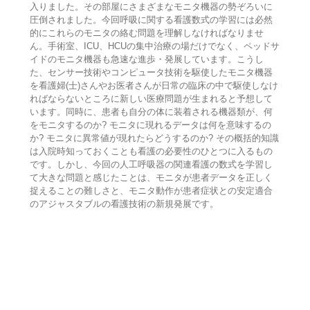
入りました。その部屋にさまざまなモニタ機器の勢ぞろいに
圧倒されました。今回呼吸に関する看護数式の学習には必然
的にこれらのモニタの絡む問題を理解しなければなりませ
ん。手術室、ICU、HCUの集中治療の場だけでなく、ペッドサ
イドのモニタ機器も急速な進歩・発展しています。こうし
た、センサー技術やコンピュータ技術を駆使したモニタ機器
を看護婦(士)さんやお医者さんが日常の臨床の中で駆使しなけ
ればならないところに新しい医療問題が生まれると予想して
います。同時に、患者も自分の体に装着される機器類が、何
をモニタするのか? モニタに現れるデータは何を意味するの
か? モニタに異常値が現れたらどうするのか? その概括的知識
は入院時知っておくことも看護の必要性のひとつに入るもの
です。しかし、今回の人工呼吸器の関連看護の数式を学習し
て大きな問題と感じたことは、モニタが患者データを正しく
捉えることの難しさと、モニタ動作が患者症状との安定適合
のアジャスタブルの看護技術の新規発展です。