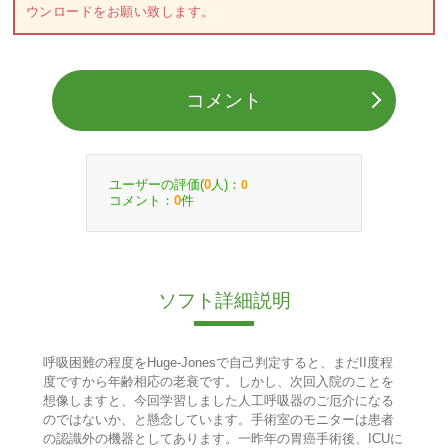
ウンロードをお願い致します。
コメント
ユーザーの評価(
人)：
0
0
コメント：
件
0
ソフト詳細説明
呼吸困難の程度をHuge-Jonesで自己判定すると、まだII度程
度ですから年齢相応の老衰です。しかし、次回入院のことを
想像しますと、今回学習しました人工呼吸器のご厄介になる
のではないか、と懸念しています。手術室のモニターは患者
の認識外の機器としてあります。一昨年の胃癌手術後、ICUに