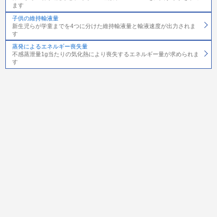
ます
子供の維持輸液量
新生児らが学童までを4つに分けた維持輸液量と輸液速度が出力されま
す
蒸発によるエネルギー喪失量
不感蒸泄量1g当たりの気化熱により喪失するエネルギー量が求められま
す