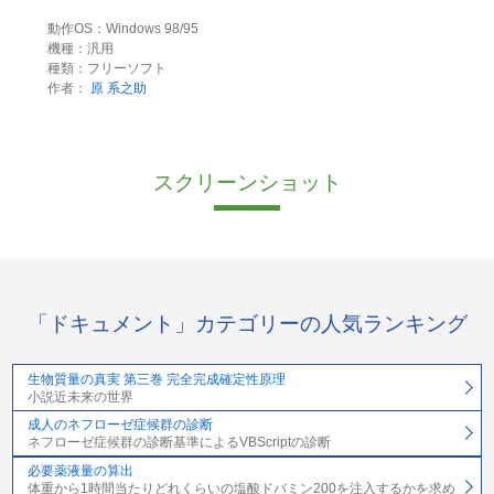
動作OS：Windows 98/95
機種：汎用
種類：フリーソフト
作者：
原 系之助
スクリーンショット
「ドキュメント」カテゴリーの人気ランキング
生物質量の真実 第三巻 完全完成確定性原理
小説近未来の世界
成人のネフローゼ症候群の診断
ネフローゼ症候群の診断基準によるVBScriptの診断
必要薬液量の算出
体重から1時間当たりどれくらいの塩酸ドバミン200を注入するかを求め