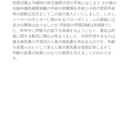
性肺活量は74歳時の前立腺肥大症の手術にはじまり,その後の
右眼外傷性網膜剥離の手術や胆嚢摘出手術と今回の胃癌手術
時の経験は迂生をしてこの道の達人といたしました。しかし,
メーターのモニターに描かれるフローボリュ－ムの曲線には
多少の興味はありましたが,手術前の呼吸訓練は初体験でし
た。昨年中に呼吸力の低下を体感するようになり、最近は呼
吸に関する数式に関心が高まりました。今回学習するものは
最大換気量の予測式から最大換気量を求めるものです。年齢
を若還らせたりして衰えた最大換気量を仮想計算しますと、
年齢の多寡が結果にかなりの差異を与えることがわかりま
す。