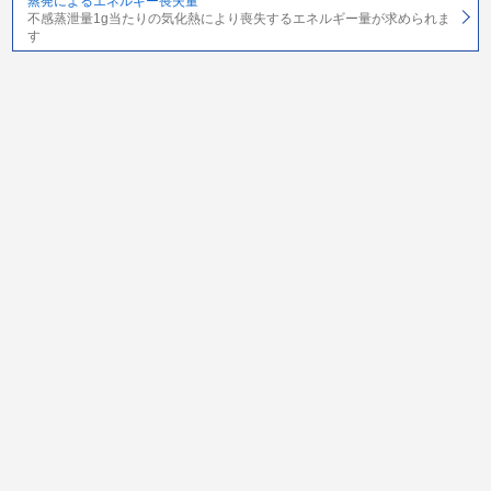
蒸発によるエネルギー喪失量
不感蒸泄量1g当たりの気化熱により喪失するエネルギー量が求められま
す