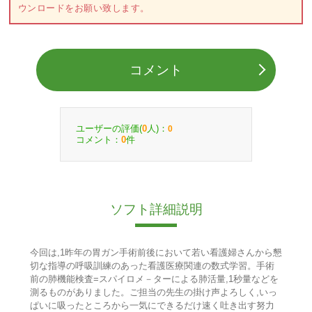
ウンロードをお願い致します。
コメント
ユーザーの評価(
人)：
0
0
コメント：
件
0
ソフト詳細説明
今回は,1昨年の胃ガン手術前後において若い看護婦さんから懇
切な指導の呼吸訓練のあった看護医療関連の数式学習。手術
前の肺機能検査=スパイロメ－ターによる肺活量,1秒量などを
測るものがありました。ご担当の先生の掛け声よろしく,いっ
ぱいに吸ったところから一気にできるだけ速く吐き出す努力