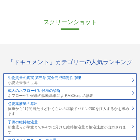
スクリーンショット
「ドキュメント」カテゴリーの人気ランキング
生物質量の真実 第三巻 完全完成確定性原理
小説近未来の世界
成人のネフローゼ症候群の診断
ネフローゼ症候群の診断基準によるVBScriptの診断
必要薬液量の算出
体重から1時間当たりどれくらいの塩酸ドバミン200を注入するかを求め
ます
子供の維持輸液量
新生児らが学童までを4つに分けた維持輸液量と輸液速度が出力されま
す