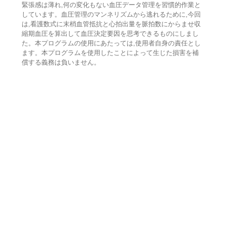
緊張感は薄れ,何の変化もない血圧データ管理を習慣的作業と
しています。血圧管理のマンネリズムから逃れるために,今回
は,看護数式に末梢血管抵抗と心拍出量を脈拍数にからませ収
縮期血圧を算出して血圧決定要因を思考できるものにしまし
た。本プログラムの使用にあたっては,使用者自身の責任とし
ます。本プログラムを使用したことによって生じた損害を補
償する義務は負いません。