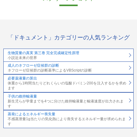
「ドキュメント」カテゴリーの人気ランキング
生物質量の真実 第三巻 完全完成確定性原理
小説近未来の世界
成人のネフローゼ症候群の診断
ネフローゼ症候群の診断基準によるVBScriptの診断
必要薬液量の算出
体重から1時間当たりどれくらいの塩酸ドバミン200を注入するかを求め
ます
子供の維持輸液量
新生児らが学童までを4つに分けた維持輸液量と輸液速度が出力されま
す
蒸発によるエネルギー喪失量
不感蒸泄量1g当たりの気化熱により喪失するエネルギー量が求められま
す