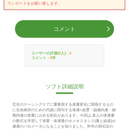
ウンロードをお願い致します。
コメント
ユーザーの評価(
人)：
0
0
コメント：
件
0
ソフト詳細説明
迂生のナーシングケアに重要視する体重変化に関係するもの
に生命維持のための代謝に関与する体液=血漿・組織内液・細
胞内液の体重に占める割合があります。今回は,老人の体液量
の数式を学習して体重－体液量のホメオスタシス(量と組成)が
健康のバロメータになることを知りました。昨年の胆石症の