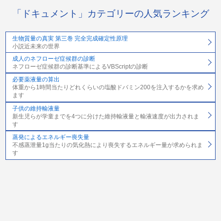
「ドキュメント」カテゴリーの人気ランキング
生物質量の真実 第三巻 完全完成確定性原理
小説近未来の世界
成人のネフローゼ症候群の診断
ネフローゼ症候群の診断基準によるVBScriptの診断
必要薬液量の算出
体重から1時間当たりどれくらいの塩酸ドバミン200を注入するかを求め
ます
子供の維持輸液量
新生児らが学童までを4つに分けた維持輸液量と輸液速度が出力されま
す
蒸発によるエネルギー喪失量
不感蒸泄量1g当たりの気化熱により喪失するエネルギー量が求められま
す