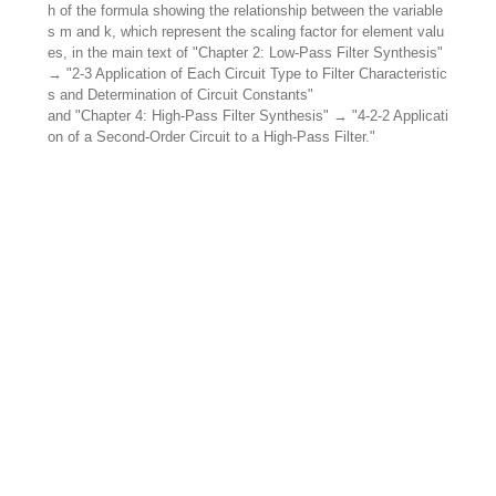
h of the formula showing the relationship between the variable
s m and k, which represent the scaling factor for element valu
es, in the main text of "Chapter 2: Low-Pass Filter Synthesis"
→ "2-3 Application of Each Circuit Type to Filter Characteristic
s and Determination of Circuit Constants"
and "Chapter 4: High-Pass Filter Synthesis" → "4-2-2 Applicati
on of a Second-Order Circuit to a High-Pass Filter."