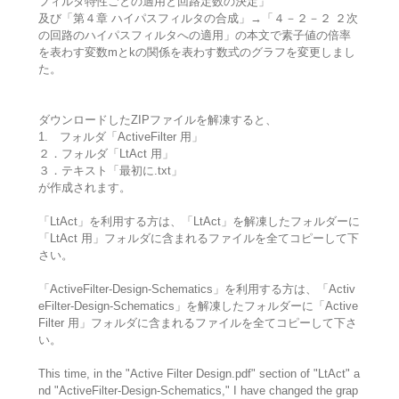
フィルタ特性ごとの適用と回路定数の決定」
及び「第４章 ハイパスフィルタの合成」→「４－２－２ ２次
の回路のハイパスフィルタへの適用」の本文で素子値の倍率
を表わす変数mとkの関係を表わす数式のグラフを変更しまし
た。
ダウンロードしたZIPファイルを解凍すると、
1. フォルダ「ActiveFilter 用」
２．フォルダ「LtAct 用」
３．テキスト「最初に.txt」
が作成されます。
「LtAct」を利用する方は、「LtAct」を解凍したフォルダーに
「LtAct 用」フォルダに含まれるファイルを全てコピーして下
さい。
「ActiveFilter-Design-Schematics」を利用する方は、「Activ
eFilter-Design-Schematics」を解凍したフォルダーに「Active
Filter 用」フォルダに含まれるファイルを全てコピーして下さ
い。
This time, in the "Active Filter Design.pdf" section of "LtAct" a
nd "ActiveFilter-Design-Schematics," I have changed the grap