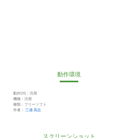
動作環境
動作OS：汎用
機種：汎用
種類：フリーソフト
作者：
三浦 高志
スクリーンショット