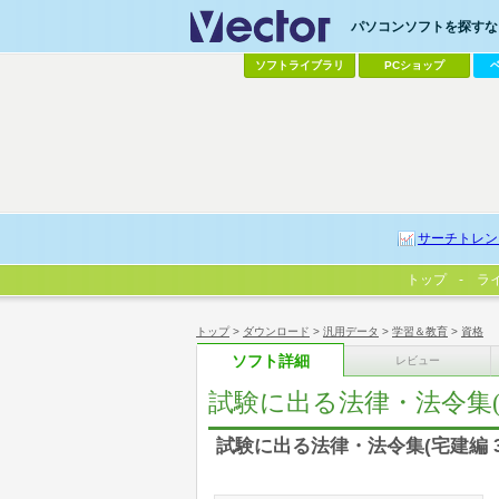
パソコンソフトを探すなら
ソフトライブラリ
PCショップ
サーチトレン
トップ
ラ
トップ
>
ダウンロード
>
汎用データ
>
学習＆教育
>
資格
ソフト詳細
レビュー
試験に出る法律・法令集(宅
試験に出る法律・法令集(宅建編 3