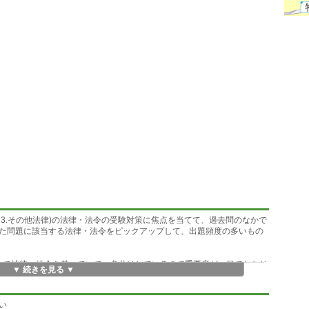
験 3.その他法律)の法律・法令の受験対策に焦点を当てて、過去問のなかで
た問題に該当する法律・法令をピックアップして、出題頻度の多いもの
従って法律・法令を並べていて、色分けしているので重要度が一目でわかり
▼ 続きを見る ▼
ジから学んでいけば、効率的に自然と重要なポイントが身に付きます。
アできるように過去問を分析し、纏めています。
い