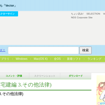
「Vector」
ベクターサイン
ちょい読み!
SELECTION
V
NGS Corporate Site
ド！
イブラリ
Windows
Mac(OS X)
全OS
新着ソフト
ランキング
コメント・評価
スクリーンショット
ダウンロード
建編 3.その他法律)
.その他法律)