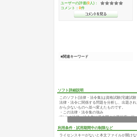
ユーザーの評価(
0
人)：
コメント：
0
件
■関連キーワード
ソフト詳細説明
このソフト(法律・法令集)は資格試験(宅建試
法律・法令に関係する問題を分析し、出題され
から少ないものへ並べ変えたものです。
・この法律・法令集の強み
(1) この法律・法令集は過去問の出題頻度に
ます。
(2) 出題頻度順に並んでいるので最初のペー
利用条件・試用期間中の制限など
(3) 各資格試験毎に確実に合格ラインをクリ
ライセンスキーがないと本文ファイルが開けな
・確実に合格ラインをクリアできるとは?