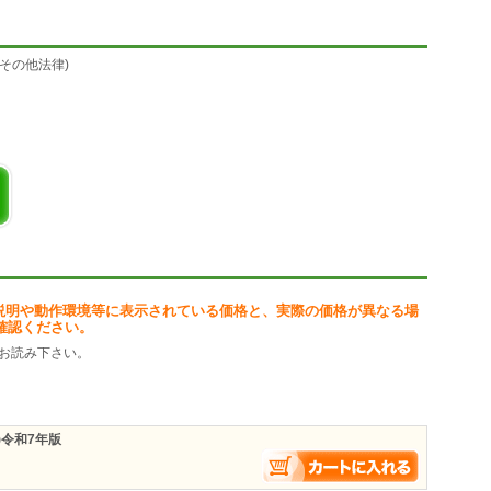
す。
文で合格ラインをほぼクリアできるように過去何回分の過去問を纏めるか
.その他法律)
纏めた法律・法令集が本番の試験に出題される確率)は上がりますが、分量
すが、ヒット率は下がります。
いてその試験より前の該当回数分の過去問纏めとのヒット率を計算して、検
のRead Meに記載しています。(過去3回分のみ公開)
説明や動作環境等に表示されている価格と、実際の価格が異なる場
確認ください。
お読み下さい。
)令和7年版