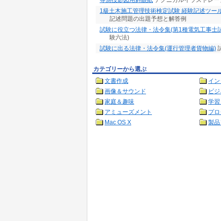
等測投影図用斜眼紙
テクニカルイラストレー
1級土木施工管理技術検定試験 経験記述ツー
記述問題の出題予想と解答例
試験に役立つ法律・法令集(第1種電気工事士
験六法)
試験に出る法律・法令集(運行管理者貨物編)
カテゴリーから選ぶ
文書作成
イン
画像＆サウンド
ビジ
家庭＆趣味
学習
アミューズメント
プロ
Mac OS X
製品