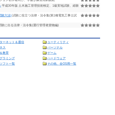
ション初学者向け、手書き練習用斜眼紙
ル
平成30年版 土木施工管理技術検定、1級実地試験、経験
試験六法)
試験に役立つ法律・法令集(第1種電気工事士試
試験に出る法律・法令集(運行管理者貨物編)
ターネット＆通信
ユーティリティ
ネス
パーソナル
＆教育
ゲーム
グラミング
ハードウェア
ソフト一覧
その他、全OS用一覧