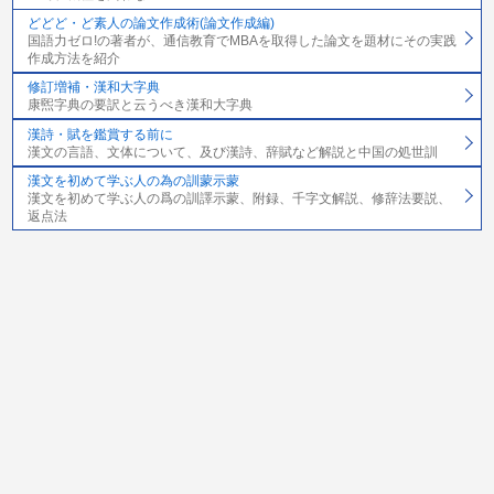
どどど・ど素人の論文作成術(論文作成編)
国語力ゼロ!の著者が、通信教育でMBAを取得した論文を題材にその実践
作成方法を紹介
修訂増補・漢和大字典
康煕字典の要訳と云うべき漢和大字典
漢詩・賦を鑑賞する前に
漢文の言語、文体について、及び漢詩、辞賦など解説と中国の処世訓
漢文を初めて学ぶ人の為の訓蒙示蒙
漢文を初めて学ぶ人の爲の訓譯示蒙、附録、千字文解説、修辞法要説、
返点法