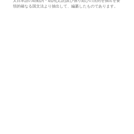
又日本語の助動詞・助詞(文語)及び係り結びの法則を抽出を要
領的確なる国文法より抽出して、編纂したものであります。