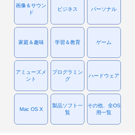
画像＆サウン
ビジネス
パーソナル
ド
家庭＆趣味
学習＆教育
ゲーム
アミューズメ
プログラミン
ハードウェア
ント
グ
製品ソフト一
その他、全OS
Mac OS X
覧
用一覧