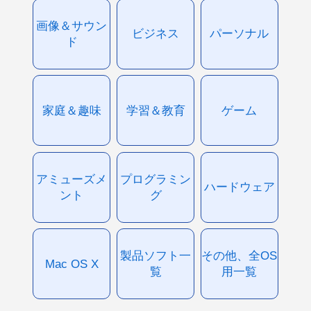
画像＆サウン
ビジネス
パーソナル
ド
家庭＆趣味
学習＆教育
ゲーム
アミューズメ
プログラミン
ハードウェア
ント
グ
製品ソフト一
その他、全OS
Mac OS X
覧
用一覧