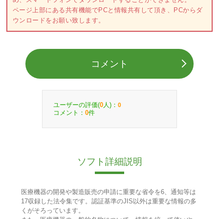
ページ上部にある共有機能でPCと情報共有して頂き、PCからダ
ウンロードをお願い致します。
コメント
ユーザーの評価(
人)：
0
0
コメント：
件
0
ソフト詳細説明
医療機器の開発や製造販売の申請に重要な省令を6、通知等は
17収録した法令集です。認証基準のJIS以外は重要な情報の多
くがそろっています。