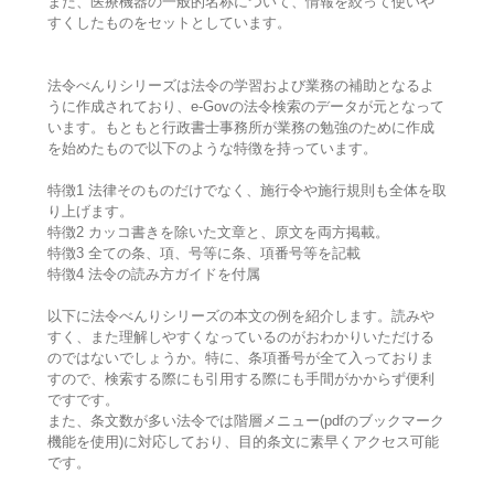
また、医療機器の一般的名称について、情報を絞って使いや
すくしたものをセットとしています。
法令べんりシリーズは法令の学習および業務の補助となるよ
うに作成されており、e-Govの法令検索のデータが元となって
います。もともと行政書士事務所が業務の勉強のために作成
を始めたもので以下のような特徴を持っています。
特徴1 法律そのものだけでなく、施行令や施行規則も全体を取
り上げます。
特徴2 カッコ書きを除いた文章と、原文を両方掲載。
特徴3 全ての条、項、号等に条、項番号等を記載
特徴4 法令の読み方ガイドを付属
以下に法令べんりシリーズの本文の例を紹介します。読みや
すく、また理解しやすくなっているのがおわかりいただける
のではないでしょうか。特に、条項番号が全て入っておりま
すので、検索する際にも引用する際にも手間がかからず便利
ですです。
また、条文数が多い法令では階層メニュー(pdfのブックマーク
機能を使用)に対応しており、目的条文に素早くアクセス可能
です。