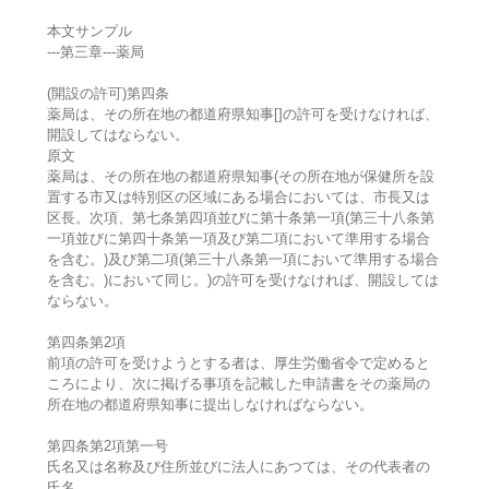
本文サンプル
---第三章---薬局
(開設の許可)第四条
薬局は、その所在地の都道府県知事[]の許可を受けなければ、
開設してはならない。
原文
薬局は、その所在地の都道府県知事(その所在地が保健所を設
置する市又は特別区の区域にある場合においては、市長又は
区長。次項、第七条第四項並びに第十条第一項(第三十八条第
一項並びに第四十条第一項及び第二項において準用する場合
を含む。)及び第二項(第三十八条第一項において準用する場合
を含む。)において同じ。)の許可を受けなければ、開設しては
ならない。
第四条第2項
前項の許可を受けようとする者は、厚生労働省令で定めると
ころにより、次に掲げる事項を記載した申請書をその薬局の
所在地の都道府県知事に提出しなければならない。
第四条第2項第一号
氏名又は名称及び住所並びに法人にあつては、その代表者の
氏名