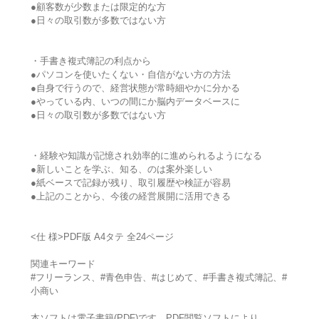
●顧客数が少数または限定的な方
●日々の取引数が多数ではない方
・手書き複式簿記の利点から
●パソコンを使いたくない・自信がない方の方法
●自身で行うので、経営状態が常時細やかに分かる
●やっている内、いつの間にか脳内データベースに
●日々の取引数が多数ではない方
・経験や知識が記憶され効率的に進められるようになる
●新しいことを学ぶ、知る、のは案外楽しい
●紙ベースで記録が残り、取引履歴や検証が容易
●上記のことから、今後の経営展開に活用できる
<仕 様>PDF版 A4タテ 全24ページ
関連キーワード
#フリーランス、#青色申告、#はじめて、#手書き複式簿記、#
小商い
本ソフトは電子書籍(PDF)です。PDF閲覧ソフトにより