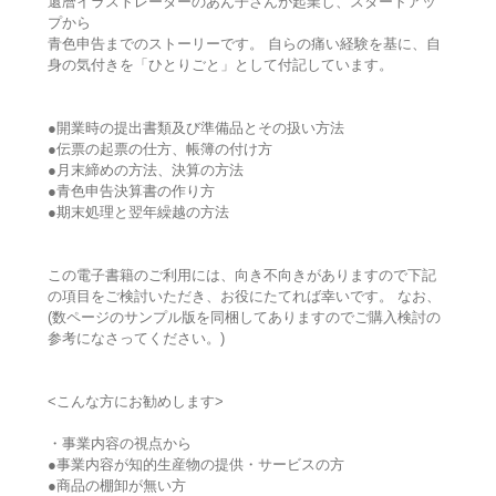
還暦イラストレーターのあん子さんが起業し、スタートアッ
プから
青色申告までのストーリーです。 自らの痛い経験を基に、自
身の気付きを「ひとりごと」として付記しています。
●開業時の提出書類及び準備品とその扱い方法
●伝票の起票の仕方、帳簿の付け方
●月末締めの方法、決算の方法
●青色申告決算書の作り方
●期末処理と翌年繰越の方法
この電子書籍のご利用には、向き不向きがありますので下記
の項目をご検討いただき、お役にたてれば幸いです。 なお、
(数ページのサンプル版を同梱してありますのでご購入検討の
参考になさってください。)
<こんな方にお勧めします>
・事業内容の視点から
●事業内容が知的生産物の提供・サービスの方
●商品の棚卸が無い方