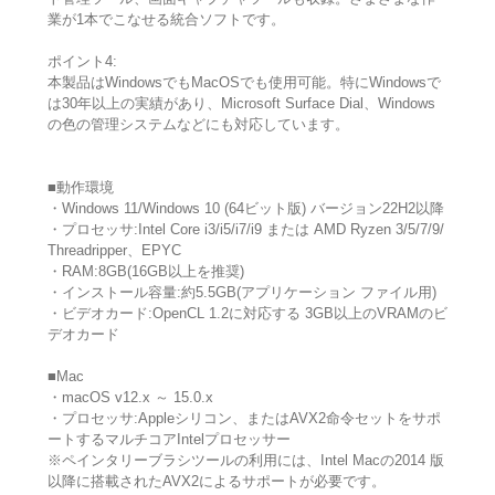
業が1本でこなせる統合ソフトです。
ポイント4:
本製品はWindowsでもMacOSでも使用可能。特にWindowsで
は30年以上の実績があり、Microsoft Surface Dial、Windows
の色の管理システムなどにも対応しています。
■動作環境
・Windows 11/Windows 10 (64ビット版) バージョン22H2以降
・プロセッサ:Intel Core i3/i5/i7/i9 または AMD Ryzen 3/5/7/9/
Threadripper、EPYC
・RAM:8GB(16GB以上を推奨)
・インストール容量:約5.5GB(アプリケーション ファイル用)
・ビデオカード:OpenCL 1.2に対応する 3GB以上のVRAMのビ
デオカード
■Mac
・macOS v12.x ～ 15.0.x
・プロセッサ:Appleシリコン、またはAVX2命令セットをサポ
ートするマルチコアIntelプロセッサー
※ペインタリーブラシツールの利用には、Intel Macの2014 版
以降に搭載されたAVX2によるサポートが必要です。