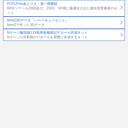
F('O')JYnoあとりえ・第一期素材
RPGツクール2000及び、2003、XP用に最適化された屋外背景素材のセ
ット
formZ3Dデータ『バーベキューセット』
formZで作った3Dデータ
Nゲージ飯田線119系用各種表記デカール作成キット
Nゲージ119系用のデカールを実際に作成するキット