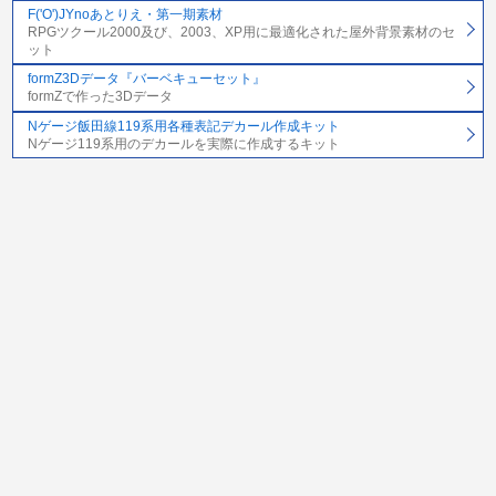
F('O')JYnoあとりえ・第一期素材
RPGツクール2000及び、2003、XP用に最適化された屋外背景素材のセ
ット
formZ3Dデータ『バーベキューセット』
formZで作った3Dデータ
Nゲージ飯田線119系用各種表記デカール作成キット
Nゲージ119系用のデカールを実際に作成するキット