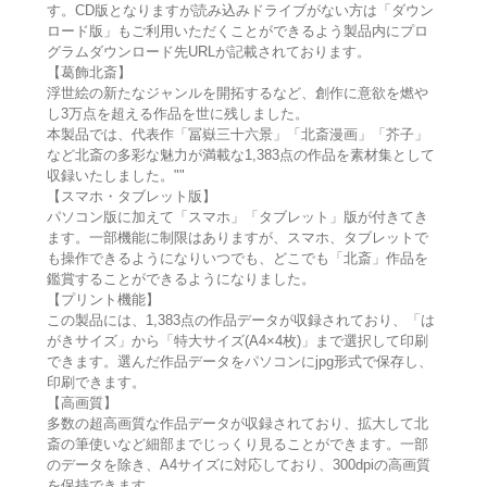
す。CD版となりますが読み込みドライブがない方は「ダウン
ロード版」もご利用いただくことができるよう製品内にプロ
グラムダウンロード先URLが記載されております。
【葛飾北斎】
浮世絵の新たなジャンルを開拓するなど、創作に意欲を燃や
し3万点を超える作品を世に残しました。
本製品では、代表作「冨嶽三十六景」「北斎漫画」「芥子」
など北斎の多彩な魅力が満載な1,383点の作品を素材集として
収録いたしました。""
【スマホ・タブレット版】
パソコン版に加えて「スマホ」「タブレット」版が付きてき
ます。一部機能に制限はありますが、スマホ、タブレットで
も操作できるようになりいつでも、どこでも「北斎」作品を
鑑賞することができるようになりました。
【プリント機能】
この製品には、1,383点の作品データが収録されており、「は
がきサイズ」から「特大サイズ(A4×4枚)」まで選択して印刷
できます。選んだ作品データをパソコンにjpg形式で保存し、
印刷できます。
【高画質】
多数の超高画質な作品データが収録されており、拡大して北
斎の筆使いなど細部までじっくり見ることができます。一部
のデータを除き、A4サイズに対応しており、300dpiの高画質
を保持できます。