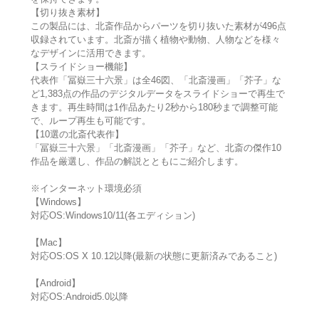
【切り抜き素材】
この製品には、北斎作品からパーツを切り抜いた素材が496点
収録されています。北斎が描く植物や動物、人物などを様々
なデザインに活用できます。
【スライドショー機能】
代表作「冨嶽三十六景」は全46図、「北斎漫画」「芥子」な
ど1,383点の作品のデジタルデータをスライドショーで再生で
きます。再生時間は1作品あたり2秒から180秒まで調整可能
で、ループ再生も可能です。
【10選の北斎代表作】
「冨嶽三十六景」「北斎漫画」「芥子」など、北斎の傑作10
作品を厳選し、作品の解説とともにご紹介します。
※インターネット環境必須
【Windows】
対応OS:Windows10/11(各エディション)
【Mac】
対応OS:OS X 10.12以降(最新の状態に更新済みであること)
【Android】
対応OS:Android5.0以降