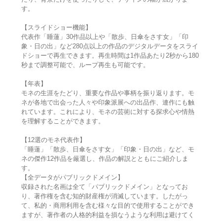
す。
【スライドショー機能】
代表作「睡蓮」30作品以上や「散歩、日傘をさす女」「印
象・日の出」など280点以上の作品のデジタルデータをスライ
ドショーで再生できます。再生時間は1作品あたり2秒から180
秒まで調整可能で、ループ再生も可能です。
【年表】
モネの生涯をたどり、重要な作品や事柄を振り返ります。モ
ネが各地で出会った人々や印象派展への出品作、連作にも触
れています。これにより、モネの芸術に対する探求心や情熱
を理解することができます。
【12選のモネ代表作】
「睡蓮」「散歩、日傘をさす女」「印象・日の出」など、モ
ネの傑作12作品を厳選し、作品の解説とともにご紹介しま
す。
【全データがパブリックドメイン】
収録された名画は全て「パブリックドメイン」となってお
り、著作権を含む知的財産権が消滅しています。したがっ
て、私的・商用利用を含む様々な目的で使用することができ
ますが、著作者の人格的利益を損なうような利用は避けてく