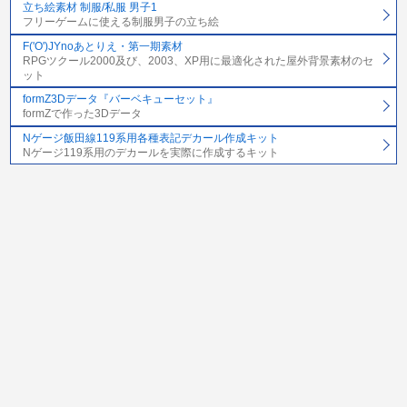
立ち絵素材 制服/私服 男子1
フリーゲームに使える制服男子の立ち絵
F('O')JYnoあとりえ・第一期素材
RPGツクール2000及び、2003、XP用に最適化された屋外背景素材のセ
ット
formZ3Dデータ『バーベキューセット』
formZで作った3Dデータ
Nゲージ飯田線119系用各種表記デカール作成キット
Nゲージ119系用のデカールを実際に作成するキット