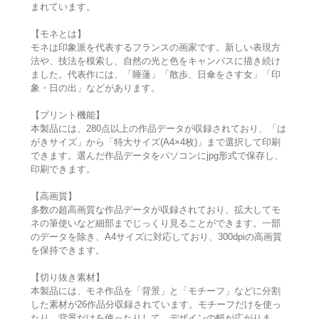
まれています。
【モネとは】
モネは印象派を代表するフランスの画家です。新しい表現方
法や、技法を模索し、自然の光と色をキャンバスに描き続け
ました。代表作には、「睡蓮」「散歩、日傘をさす女」「印
象・日の出」などがあります。
【プリント機能】
本製品には、280点以上の作品データが収録されており、「は
がきサイズ」から「特大サイズ(A4×4枚)」まで選択して印刷
できます。選んだ作品データをパソコンにjpg形式で保存し、
印刷できます。
【高画質】
多数の超高画質な作品データが収録されており、拡大してモ
ネの筆使いなど細部までじっくり見ることができます。一部
のデータを除き、A4サイズに対応しており、300dpiの高画質
を保持できます。
【切り抜き素材】
本製品には、モネ作品を「背景」と「モチーフ」などに分割
した素材が26作品分収録されています。モチーフだけを使っ
たり、背景だけを使ったりして、デザインの幅が広がりま