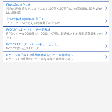
PhotoZoom Pro 9
独自の画像拡大アルゴリズムで100万×100万Pixel の高精細に拡大 Win/
Mac両対応
立ち絵素材 制服/私服 男子1
フリーゲームに使える制服男子の立ち絵
F('O')JYnoあとりえ・第一期素材
RPGツクール2000及び、2003、XP用に最適化された屋外背景素材のセ
ット
formZ3Dデータ『バーベキューセット』
formZで作った3Dデータ
Nゲージ飯田線119系用各種表記デカール作成キット
Nゲージ119系用のデカールを実際に作成するキット