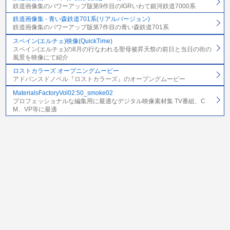
鉄道画像集のパワーアップ版第9作目のIGRいわて銀河鉄道7000系
鉄道画像集 - 青い森鉄道701系(リアルバージョン)
鉄道画像集のパワーアップ版第7作目の青い森鉄道701系
スペイン(エルチェ)映像(QuickTime)
スペイン(エルチェ)の8月の行なわれる聖母被昇天祭の前日と当日の街の
風景を映像にて紹介
ロストカラーズ オープニングムービー
アドバンスドノベル『ロストカラーズ』のオープングムービー
MaterialsFactoryVol02:50_smoke02
プロフェッショナルな編集用に最適なデジタル映像素材集 TV番組、C
M、VP等に最適