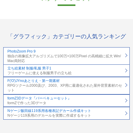
「グラフィック」カテゴリーの人気ランキング
PhotoZoom Pro 9
独自の画像拡大アルゴリズムで100万×100万Pixel の高精細に拡大 Win/
Mac両対応
立ち絵素材 制服/私服 男子1
フリーゲームに使える制服男子の立ち絵
F('O')JYnoあとりえ・第一期素材
RPGツクール2000及び、2003、XP用に最適化された屋外背景素材のセ
ット
formZ3Dデータ『バーベキューセット』
formZで作った3Dデータ
Nゲージ飯田線119系用各種表記デカール作成キット
Nゲージ119系用のデカールを実際に作成するキット