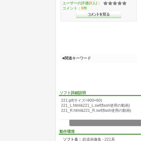
ユーザーの評価(
0
人)：
コメント：
0
件
■関連キーワード
ソフト詳細説明
221.gif(サイズ=900×60)
221_L.html&221_L.swf(flash使用の動画)
221_R.html&221_R.swf(flash使用の動画)
動作環境
ソフト名：
鉄道画像集 - 221系