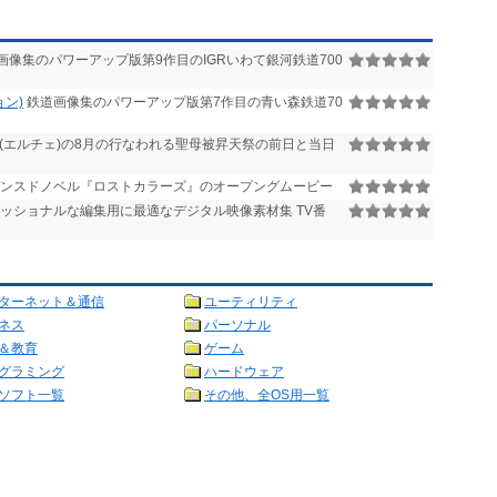
画像集のパワーアップ版第9作目のIGRいわて銀河鉄道700
ョン)
鉄道画像集のパワーアップ版第7作目の青い森鉄道70
(エルチェ)の8月の行なわれる聖母被昇天祭の前日と当日
ンスドノベル『ロストカラーズ』のオープングムービー
ッショナルな編集用に最適なデジタル映像素材集 TV番
ターネット＆通信
ユーティリティ
ネス
パーソナル
＆教育
ゲーム
グラミング
ハードウェア
ソフト一覧
その他、全OS用一覧