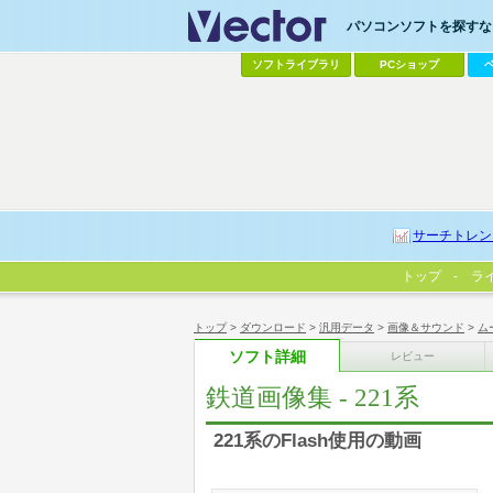
パソコンソフトを探すなら
ソフトライブラリ
PCショップ
サーチトレン
トップ
ラ
トップ
>
ダウンロード
>
汎用データ
>
画像＆サウンド
>
ム
ソフト詳細
レビュー
鉄道画像集 - 221系
221系のFlash使用の動画