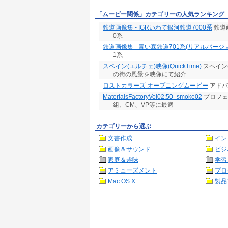
「ムービー関係」カテゴリーの人気ランキング
鉄道画像集 - IGRいわて銀河鉄道7000系
鉄道
0系
鉄道画像集 - 青い森鉄道701系(リアルバージ
1系
スペイン(エルチェ)映像(QuickTime)
スペイン
の街の風景を映像にて紹介
ロストカラーズ オープニングムービー
アドバ
MaterialsFactoryVol02:50_smoke02
プロフェ
組、CM、VP等に最適
カテゴリーから選ぶ
文書作成
イン
画像＆サウンド
ビジ
家庭＆趣味
学習
アミューズメント
プロ
Mac OS X
製品