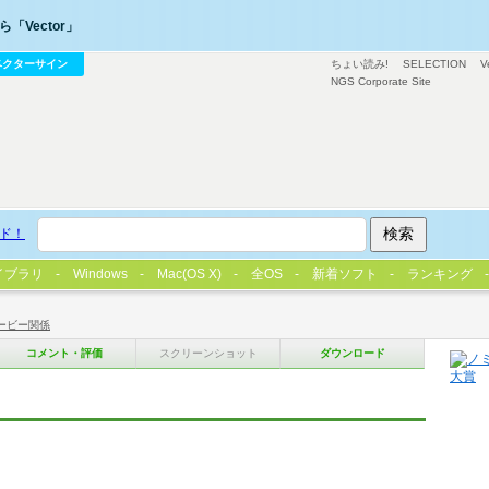
「Vector」
ベクターサイン
ちょい読み!
SELECTION
V
NGS Corporate Site
ド！
イブラリ
Windows
Mac(OS X)
全OS
新着ソフト
ランキング
ービー関係
コメント・評価
スクリーンショット
ダウンロード