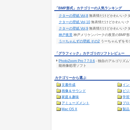
「BMP形式」カテゴリーの人気ランキング
クターの壁紙 Vol,8
無表情だけどかわいいクタ
クターの壁紙 Vol,10
無表情だけどかわいいク
クターの壁紙 Vol,9
無表情だけどかわいいクタ
神戸夜景
神戸メリケンパークの夜景のBMP形式(
うーちゃんずの壁紙 その2
うーちゃんずをモ
「グラフィック」カテゴリのソフトレビュー
PhotoZoom Pro 7 7.0.6
- 独自のアルゴリズ
能画像処理ソフト
カテゴリーから選ぶ
文書作成
イン
画像＆サウンド
ビジ
家庭＆趣味
学習
アミューズメント
プロ
Mac OS X
製品