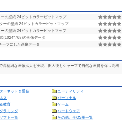
ーの壁紙 24ビットカラービットマップ
ターの壁紙 24ビットカラービットマップ
ーの壁紙 24ビットカラービットマップ
1024*768)の画像データ
チーフにした画像データ
ムで高精細な画像拡大を実現。拡大後もシャープで自然な画質を保つ高機
ターネット＆通信
ユーティリティ
ネス
パーソナル
＆教育
ゲーム
グラミング
ハードウェア
ソフト一覧
その他、全OS用一覧