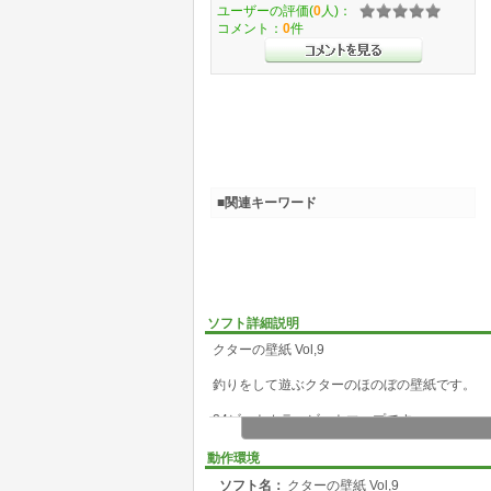
ユーザーの評価(
0
人)：
コメント：
0
件
■関連キーワード
ソフト詳細説明
クターの壁紙 Vol,9
釣りをして遊ぶクターのほのぼの壁紙です。
24ビットカラービットマップです。
動作環境
ソフト名：
クターの壁紙 Vol,9