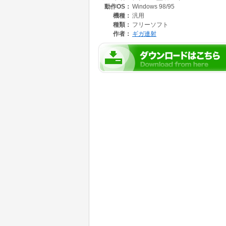
動作OS：
Windows 98/95
機種：
汎用
種類：
フリーソフト
作者：
ギガ連射