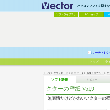
パソコンソフトを探すなら
ソフトライブラリ
PCショップ
サーチトレン
トップ
ラ
トップ
>
ダウンロード
>
汎用データ
>
画像＆サウンド
>
グ
ソフト詳細
レビュー
クターの壁紙 Vol,9
無表情だけどかわいいクターの壁