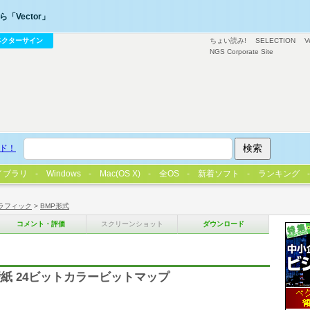
「Vector」
ベクターサイン
ちょい読み!
SELECTION
V
NGS Corporate Site
ド！
イブラリ
Windows
Mac(OS X)
全OS
新着ソフト
ランキング
ラフィック
>
BMP形式
コメント・評価
スクリーンショット
ダウンロード
紙 24ビットカラービットマップ