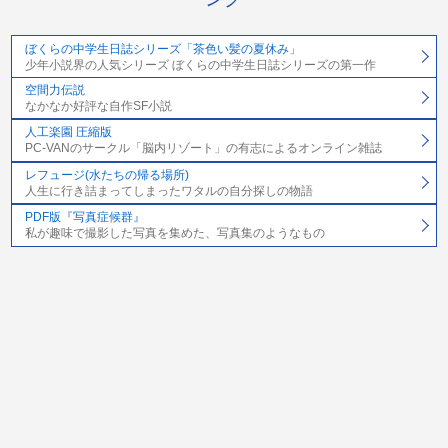
ぼくらの中学生日誌シリーズ「茶色い髪の夏休み」
少年小説界の人気シリーズ ぼくらの中学生日誌シリーズの第一作
空間力伝説
なかなか好評な自作SF小説
人工楽園 圧縮版
PC-VANのサークル「脳内リゾート」の有志によるオンライン雑誌
レフュージ(水たちの帰る場所)
人生に行き詰まってしまったワタルの自分探しの物語
PDF版『写真症候群』
私が趣味で撮影した写真を集めた、写真集のようなもの