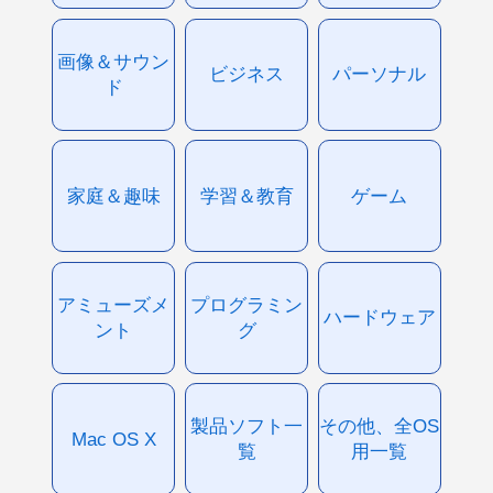
画像＆サウン
ビジネス
パーソナル
ド
家庭＆趣味
学習＆教育
ゲーム
アミューズメ
プログラミン
ハードウェア
ント
グ
製品ソフト一
その他、全OS
Mac OS X
覧
用一覧