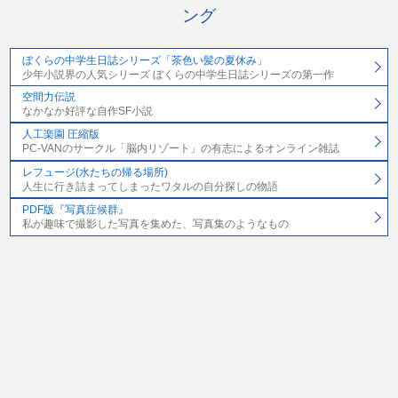
ング
ぼくらの中学生日誌シリーズ「茶色い髪の夏休み」
少年小説界の人気シリーズ ぼくらの中学生日誌シリーズの第一作
空間力伝説
なかなか好評な自作SF小説
人工楽園 圧縮版
PC-VANのサークル「脳内リゾート」の有志によるオンライン雑誌
レフュージ(水たちの帰る場所)
人生に行き詰まってしまったワタルの自分探しの物語
PDF版『写真症候群』
私が趣味で撮影した写真を集めた、写真集のようなもの