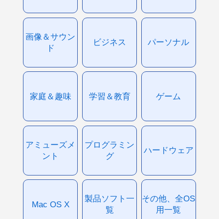
画像＆サウン
ビジネス
パーソナル
ド
家庭＆趣味
学習＆教育
ゲーム
アミューズメ
プログラミン
ハードウェア
ント
グ
製品ソフト一
その他、全OS
Mac OS X
覧
用一覧