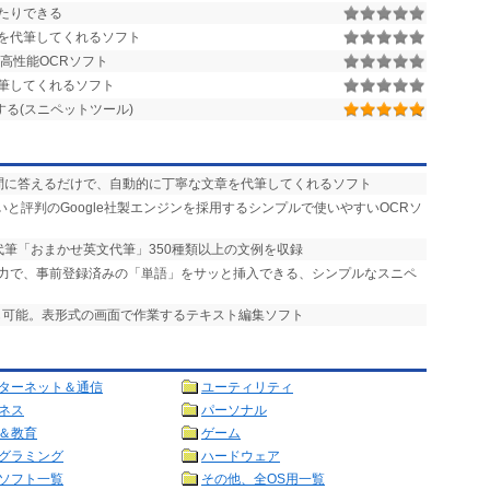
たりできる
を代筆してくれるソフト
高性能OCRソフト
筆してくれるソフト
る(スニペットツール)
設問に答えるだけで、自動的に丁寧な文章を代筆してくれるソフト
いと評判のGoogle社製エンジンを採用するシンプルで使いやすいOCRソ
代筆「おまかせ英文代筆」350種類以上の文例を収録
入力で、事前登録済みの「単語」をサッと挿入できる、シンプルなスニペ
理も可能。表形式の画面で作業するテキスト編集ソフト
ターネット＆通信
ユーティリティ
ネス
パーソナル
＆教育
ゲーム
グラミング
ハードウェア
ソフト一覧
その他、全OS用一覧