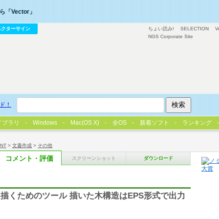
「Vector」
ベクターサイン
ちょい読み!
SELECTION
V
NGS Corporate Site
ド！
イブラリ
Windows
Mac(OS X)
全OS
新着ソフト
ランキング
/NT
>
文書作成
>
その他
コメント・評価
スクリーンショット
ダウンロード
描くためのツール 描いた木構造はEPS形式で出力