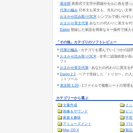
表次郎
表形式で文字や罫線やセルに色を塗っ
代筆の極み
日本文も英文も、失礼のない文章
おまかせ読み取りOCR
シンプルで使いやすい
おまかせ英文代筆
あなたの代わりに英文を代
Daigo
登録した単語を簡単なキー操作で挿入す
「その他」カテゴリのソフトレビュー
代筆の極み
- カテゴリを選んでいくつかの
おまかせ読み取りOCR
- 非常に認識精度が高
フト
おまかせ英文代筆
- あなたの代わりに英文を
Daigo 2.2
- ペアで登録した「トリガー」の
ットツール
表次郎 1.20
- 1ファイルで複数シートの管
カテゴリーから選ぶ
文書作成
イン
画像＆サウンド
ビジ
家庭＆趣味
学習
アミューズメント
プロ
Mac OS X
製品