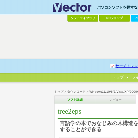
パソコンソフトを探すなら
ソフトライブラリ
PCショップ
サーチトレン
トップ
ラ
トップ
>
ダウンロード
>
Windows11/10/8/7/Vista/XP/2000
ソフト詳細
レビュー
tree2eps
言語学の本でおなじみの木構造を
することができる