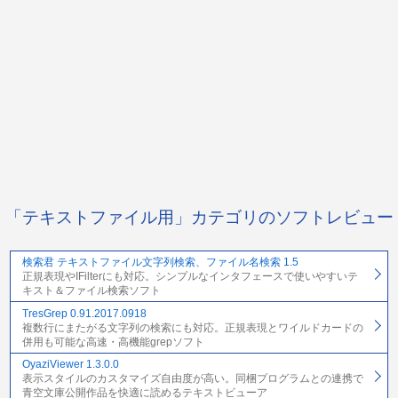
「テキストファイル用」カテゴリのソフトレビュー
検索君 テキストファイル文字列検索、ファイル名検索 1.5
正規表現やIFilterにも対応。シンプルなインタフェースで使いやすいテ
キスト＆ファイル検索ソフト
TresGrep 0.91.2017.0918
複数行にまたがる文字列の検索にも対応。正規表現とワイルドカードの
併用も可能な高速・高機能grepソフト
OyaziViewer 1.3.0.0
表示スタイルのカスタマイズ自由度が高い。同梱プログラムとの連携で
青空文庫公開作品を快適に読めるテキストビューア