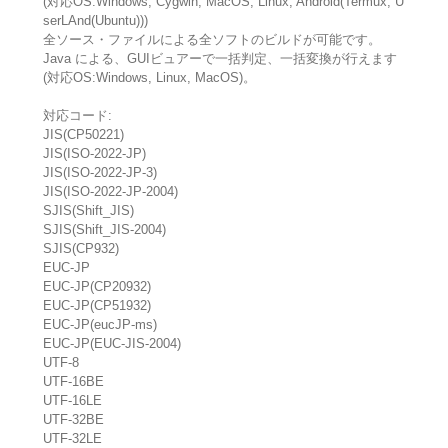
(対応OS:Windows, Cygwin, MacOS, Linux, Android(Termux, U
serLAnd(Ubuntu)))
全ソース・ファイルによる全ソフトのビルドが可能です。
Java による、GUIビュアーで一括判定、一括変換が行えます
(対応OS:Windows, Linux, MacOS)。
対応コード:
JIS(CP50221)
JIS(ISO-2022-JP)
JIS(ISO-2022-JP-3)
JIS(ISO-2022-JP-2004)
SJIS(Shift_JIS)
SJIS(Shift_JIS-2004)
SJIS(CP932)
EUC-JP
EUC-JP(CP20932)
EUC-JP(CP51932)
EUC-JP(eucJP-ms)
EUC-JP(EUC-JIS-2004)
UTF-8
UTF-16BE
UTF-16LE
UTF-32BE
UTF-32LE