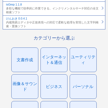
isGrep 1.1.8
多彩な機能で効率的に作業できる。インクリメンタルサーチ対応の全文
検索ソフト
けんおき 0.0.4.1
内蔵簡易エディタや正規表現への対応で柔軟な処理を実現した文字列検
索・置換ソフト
カテゴリーから選ぶ
インターネッ
ユーティリテ
文書作成
ト＆通信
ィ
画像＆サウン
ビジネス
パーソナル
ド