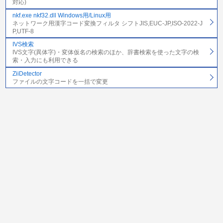
対応)
nkf.exe nkf32.dll Windows用/Linux用
ネットワーク用漢字コード変換フィルタ シフトJIS,EUC-JP,ISO-2022-J
P,UTF-8
IVS検索
IVS文字(異体字)・変体仮名の検索のほか、辞書検索を使った文字の検
索・入力にも利用できる
ZiiDetector
ファイルの文字コードを一括で変更