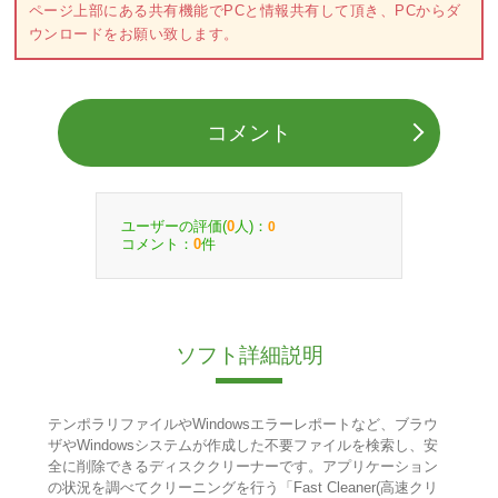
ページ上部にある共有機能でPCと情報共有して頂き、PCからダ
ウンロードをお願い致します。
コメント
ユーザーの評価(
人)：
0
0
コメント：
件
0
ソフト詳細説明
テンポラリファイルやWindowsエラーレポートなど、ブラウ
ザやWindowsシステムが作成した不要ファイルを検索し、安
全に削除できるディスククリーナーです。アプリケーション
の状況を調べてクリーニングを行う「Fast Cleaner(高速クリ