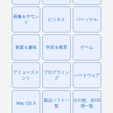
画像＆サウン
ビジネス
パーソナル
ド
家庭＆趣味
学習＆教育
ゲーム
アミューズメ
プログラミン
ハードウェア
ント
グ
製品ソフト一
その他、全OS
Mac OS X
覧
用一覧