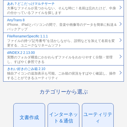
あれ？どこだっけマルチサーチ
大事なファイルが見つからない、そんな時に！名前は忘れたけど、中身
の分かっているファイルを探します
AnyTrans 8
iPhone、iPadとパソコンの間で、音楽や画像等のデータを簡単に転送＆
バックアップ
FileRenamerSpecific 1.1.1
ファイルの持つ“記号番号”を活かしながら、説明などを加えて名前を変
更する、ユニークなリネームソフト
dINDEX.2 2.13.00
実際のフォルダ構造にかかわらずファイルをわかりやすく分類・管理
し、すばやく参照できる
きれい好きのごみ箱 2.10
独自アイコンの追加表示も可能。ごみ箱の状況をすばやく確認し、操作
することができるユーティリティ
カテゴリーから選ぶ
インターネッ
ユーティリテ
文書作成
ト＆通信
ィ