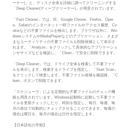
ーナー)」と、ディスク全体を詳細に調べてクリーニングする
「Deep Cleaner(ディープクリーナー)」が用意されています。
「Fast Cleaner」では、IE、Google Chrone、Firefox、Oper
a、Safariのインターネット一時ファイルやアクセス履歴、Co
okieなどの不要ファイルを検出します。ブラウザ以外に、Win
dowsシステムやMediaPlayerなどのアプリケーション、さまざ
まなユーティリティの不要ファイルも削除候補として表示さ
れます。「Analyze」をクリックして具体的なアプリケーショ
ンやサイズなどを確認し、「Clean」で安全に削除できます。
「Deep Cleaner」では、ドライブ全体を検索して不要ファイ
ルを表示します。検索するドライブを指定し、「Start Scan」
をクリックして検査します。不要ファイル候補を確認後、「C
lean」ボタンで削除できます。
「スケジューラ」による定期的な不要ファイルのチェック機
能も用意されています。Windows起動時に起動して不要ファ
イルを更新チェックしたり、時刻を指定し、毎日、毎週、毎
月の単位で自動的にチェックさせることができます。毎週の
場合は曜日を、毎月の場合は日付を指定します。
【日本語化の手順】