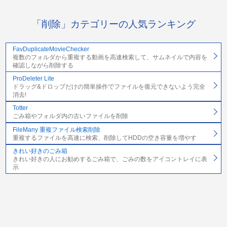
「削除」カテゴリーの人気ランキング
FavDuplicateMovieChecker
複数のフォルダから重複する動画を高速検索して、サムネイルで内容を
確認しながら削除する
ProDeleter Lite
ドラッグ&ドロップだけの簡単操作でファイルを復元できないよう完全
消去!
Totter
ごみ箱やフォルダ内の古いファイルを削除
FileMany 重複ファイル検索削除
重複するファイルを高速に検索、削除してHDDの空き容量を増やす
きれい好きのごみ箱
きれい好きの人にお勧めするごみ箱で、ごみの数をアイコントレイに表
示