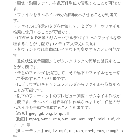
・画像・動画ファイルを数万件単位で管理することが可能で
す。
・ファイルをサムネイル表示/詳細表示させることが可能で
す。
・ファイルに任意のタグを付加して、タグツリーやファイル
検索に使用することが可能です。
・CD/DVD/USB等のリムーバブルデバイス上のファイルを管
理することが可能です(メディア入替えに対応)
・各ウィンドウは自由にレイアウトを変更することが可能で
す
・登録状況表示画面からボタンクリックで簡単に登録するこ
とが可能です。
・任意のフォルダを指定して、その配下のファイルをを一括
して登録することが可能です。
・IEブラウザのキャッシュフォルダからファイルを取得する
ことが可能です。
・以下のフォーマットのプレビュー閲覧・サムネイル作成が
可能です。サムネイルは自動的に作成されますが、任意のサ
ムネイルを手動で作成することも可能です。
【画像】jpeg, gif, png, bmp, tiff
【動画】mpeg, wmv, wma, wm, asf, asx, mp3, midi, swf, gif
アニメ 等
【要コーデック】avi, flv, mp4, rm, ram, rmvb, mov, mpeg2-ts
等