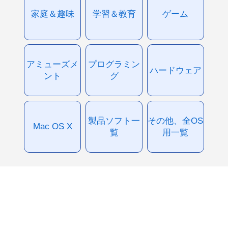
家庭＆趣味
学習＆教育
ゲーム
アミューズメ
プログラミン
ハードウェア
ント
グ
製品ソフト一
その他、全OS
Mac OS X
覧
用一覧