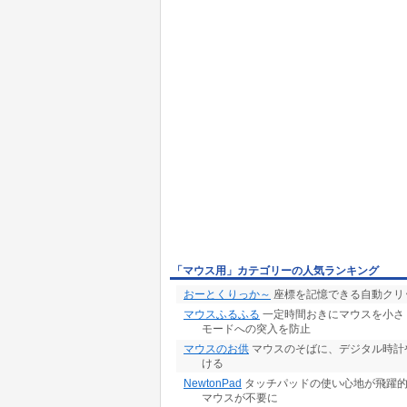
「マウス用」カテゴリーの人気ランキング
おーとくりっか～
座標を記憶できる自動クリ
マウスふるふる
一定時間おきにマウスを小さ
モードへの突入を防止
マウスのお供
マウスのそばに、デジタル時計
ける
NewtonPad
タッチパッドの使い心地が飛躍的
マウスが不要に