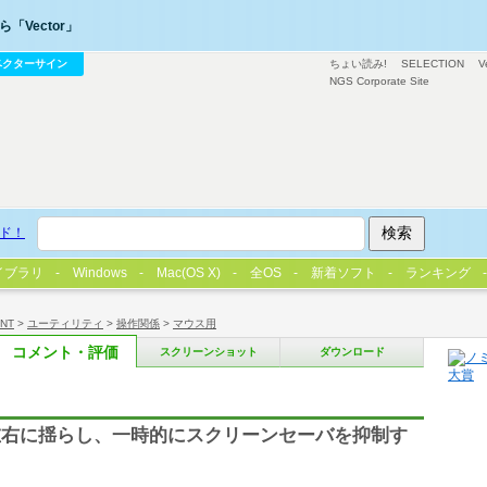
「Vector」
ベクターサイン
ちょい読み!
SELECTION
V
NGS Corporate Site
ド！
イブラリ
Windows
Mac(OS X)
全OS
新着ソフト
ランキング
/NT
>
ユーティリティ
>
操作関係
>
マウス用
コメント・評価
スクリーンショット
ダウンロード
左右に揺らし、一時的にスクリーンセーバを抑制す