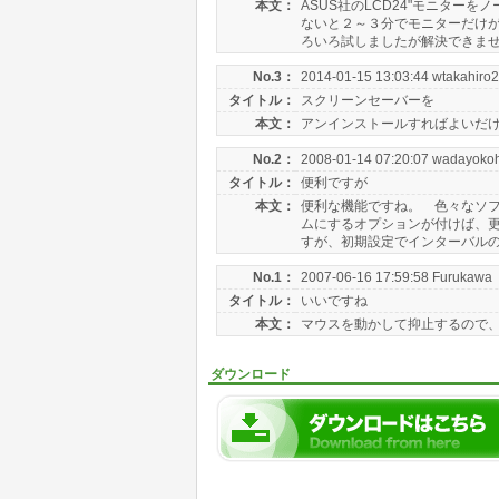
本文：
ASUS社のLCD24"モニターを
ないと２～３分でモニターだけが
ろいろ試しましたが解決できませ.
No.3：
2014-01-15 13:03:44 wtakahiro2
タイトル：
スクリーンセーバーを
本文：
アンインストールすればよいだけ
No.2：
2008-01-14 07:20:07 wadayok
タイトル：
便利ですが
本文：
便利な機能ですね。 色々なソフ
ムにするオプションが付けば、更
すが、初期設定でインターバルの幅（e
No.1：
2007-06-16 17:59:58 Furukawa
タイトル：
いいですね
本文：
マウスを動かして抑止するので
ダウンロード