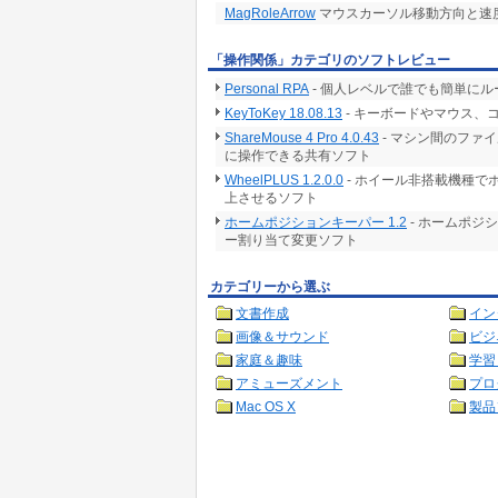
MagRoleArrow
マウスカーソル移動方向と速
「操作関係」カテゴリのソフトレビュー
Personal RPA
- 個人レベルで誰でも簡単に
KeyToKey 18.08.13
- キーボードやマウス
ShareMouse 4 Pro 4.0.43
- マシン間のファ
に操作できる共有ソフト
WheelPLUS 1.2.0.0
- ホイール非搭載機種で
上させるソフト
ホームポジションキーパー 1.2
- ホームポジ
ー割り当て変更ソフト
カテゴリーから選ぶ
文書作成
イン
画像＆サウンド
ビジ
家庭＆趣味
学習
アミューズメント
プロ
Mac OS X
製品