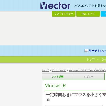
パソコンソフトを探すなら
ソフトライブラリ
PCショップ
サーチトレン
トップ
ラ
トップ
>
ダウンロード
>
Windows11/10/8/7/Vista/XP/2000
ソフト詳細
レビュー
MouseLR
一定時間おきにマウスを小さく
る