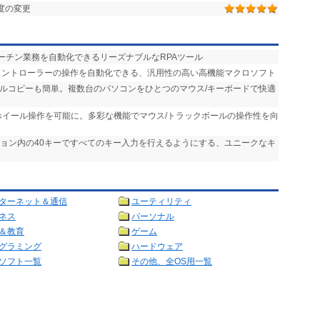
度の変更
ルーチン業務を自動化できるリーズナブルなRPAツール
、コントローラーの操作を自動化できる、汎用性の高い高機能マクロソフト
イルコピーも簡単。複数台のパソコンをひとつのマウス/キーボードで快適
ホイール操作を可能に。多彩な機能でマウス/トラックボールの操作性を向
ション内の40キーですべてのキー入力を行えるようにする、ユニークなキ
ターネット＆通信
ユーティリティ
ネス
パーソナル
＆教育
ゲーム
グラミング
ハードウェア
ソフト一覧
その他、全OS用一覧