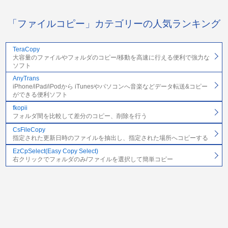
「ファイルコピー」カテゴリーの人気ランキング
TeraCopy
大容量のファイルやフォルダのコピー/移動を高速に行える便利で強力な
ソフト
AnyTrans
iPhone/iPad/iPodから iTunesやパソコンへ音楽などデータ転送&コピー
ができる便利ソフト
fkopii
フォルダ間を比較して差分のコピー、削除を行う
CsFileCopy
指定された更新日時のファイルを抽出し、指定された場所へコピーする
EzCpSelect(Easy Copy Select)
右クリックでフォルダのみ/ファイルを選択して簡単コピー