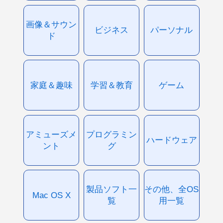
画像＆サウン
ビジネス
パーソナル
ド
家庭＆趣味
学習＆教育
ゲーム
アミューズメ
プログラミン
ハードウェア
ント
グ
製品ソフト一
その他、全OS
Mac OS X
覧
用一覧