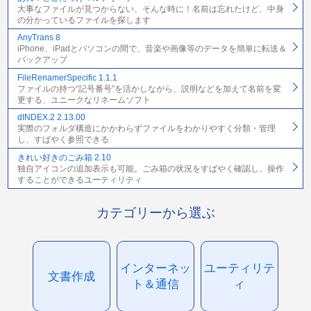
大事なファイルが見つからない、そんな時に！名前は忘れたけど、中身
の分かっているファイルを探します
AnyTrans 8
iPhone、iPadとパソコンの間で、音楽や画像等のデータを簡単に転送＆
バックアップ
FileRenamerSpecific 1.1.1
ファイルの持つ“記号番号”を活かしながら、説明などを加えて名前を変
更する、ユニークなリネームソフト
dINDEX.2 2.13.00
実際のフォルダ構造にかかわらずファイルをわかりやすく分類・管理
し、すばやく参照できる
きれい好きのごみ箱 2.10
独自アイコンの追加表示も可能。ごみ箱の状況をすばやく確認し、操作
することができるユーティリティ
カテゴリーから選ぶ
インターネッ
ユーティリテ
文書作成
ト＆通信
ィ