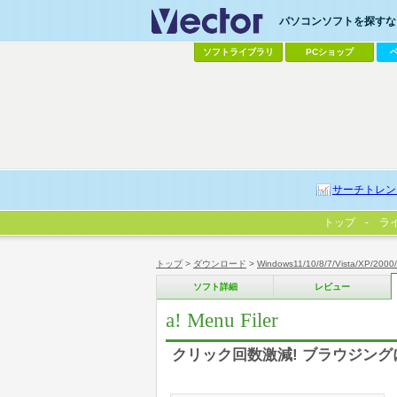
パソコンソフトを探すなら
ソフトライブラリ
PCショップ
サーチトレン
トップ
ラ
トップ
>
ダウンロード
>
Windows11/10/8/7/Vista/XP/2000
ソフト詳細
レビュー
a! Menu Filer
クリック回数激減! ブラウジン