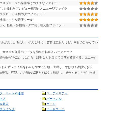
属のエクスプローラの操作感そのままなファイラー
グにも優れたプレビュー機能付メニュー型ファイラ
スプローラ互換のタブファイラー
多機能ファイル管理ツール
が速い、軽量・多機能・タブ切り替え型ファイラー
ァイルが見つからない、そんな時に！名前は忘れたけど、中身の分かってい
ンの間で、音楽や画像等のデータを簡単に転送＆バックアップ
“記号番号”を活かしながら、説明などを加えて名前を変更する、ユニーク
かかわらずファイルをわかりやすく分類・管理し、すばやく参照できる
追加表示も可能。ごみ箱の状況をすばやく確認し、操作することができる
ターネット＆通信
ユーティリティ
ネス
パーソナル
＆教育
ゲーム
グラミング
ハードウェア