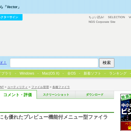
「Vector」
ベクターサイン
ちょい読み!
SELECTION
V
NGS Corporate Site
ド！
イブラリ
Windows
Mac(OS X)
全OS
新着ソフト
ランキング
/NT
>
ユーティリティ
>
ファイル管理
>
各種ファイラ
コメント・評価
スクリーンショット
ダウンロード
グにも優れたプレビュー機能付メニュー型ファイラ