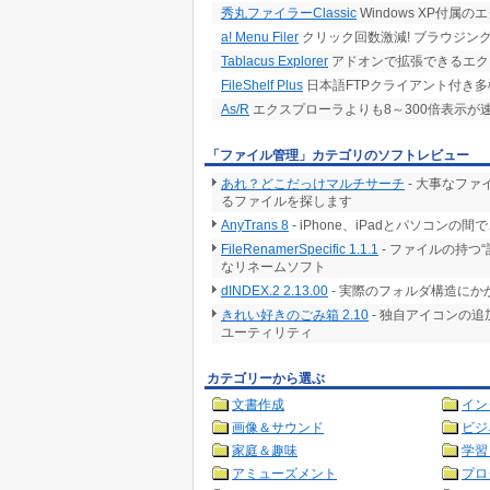
秀丸ファイラーClassic
Windows XP付
a! Menu Filer
クリック回数激減! ブラウジン
Tablacus Explorer
アドオンで拡張できるエク
FileShelf Plus
日本語FTPクライアント付き
As/R
エクスプローラよりも8～300倍表示
「ファイル管理」カテゴリのソフトレビュー
あれ？どこだっけマルチサーチ
- 大事なフ
るファイルを探します
AnyTrans 8
- iPhone、iPadとパソコ
FileRenamerSpecific 1.1.1
- ファイルの持つ
なリネームソフト
dINDEX.2 2.13.00
- 実際のフォルダ構造に
きれい好きのごみ箱 2.10
- 独自アイコンの
ユーティリティ
カテゴリーから選ぶ
文書作成
イン
画像＆サウンド
ビジ
家庭＆趣味
学習
アミューズメント
プロ