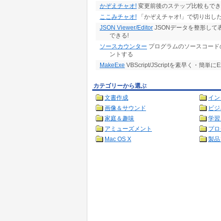
かぞえチャオ!
変更前後のステップ比較もでき
ここみチャオ!
「かぞえチャオ!」で切り出した
JSON Viewer/Editor
JSONデータを整形して
できる!
ソースカウンター
プログラムのソースコード
ントする
MakeExe
VBScript/JScriptを素早く・簡
カテゴリーから選ぶ
文書作成
イン
画像＆サウンド
ビジ
家庭＆趣味
学習
アミューズメント
プロ
Mac OS X
製品