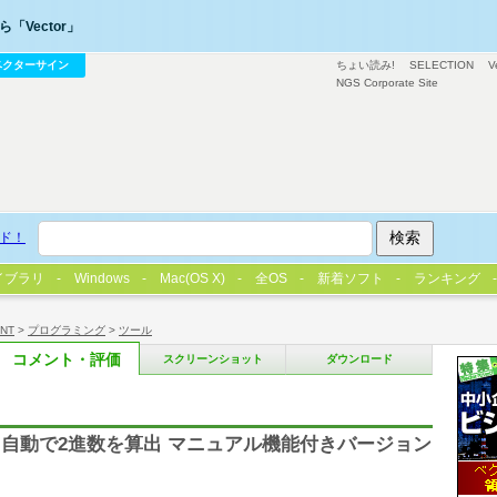
「Vector」
ベクターサイン
ちょい読み!
SELECTION
V
NGS Corporate Site
ド！
イブラリ
Windows
Mac(OS X)
全OS
新着ソフト
ランキング
/NT
>
プログラミング
>
ツール
コメント・評価
スクリーンショット
ダウンロード
自動で2進数を算出 マニュアル機能付きバージョン