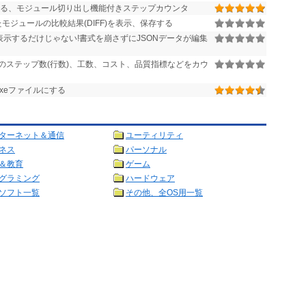
る、モジュール切り出し機能付きステップカウンタ
モジュールの比較結果(DIFF)を表示、保存する
表示するだけじゃない!書式を崩さずにJSONデータが編集
のステップ数(行数)、工数、コスト、品質指標などをカウ
単にExeファイルにする
ターネット＆通信
ユーティリティ
ネス
パーソナル
＆教育
ゲーム
グラミング
ハードウェア
ソフト一覧
その他、全OS用一覧