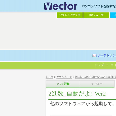
パソコンソフトを探すなら
ソフトライブラリ
PCショップ
サーチトレン
トップ
ラ
トップ
>
ダウンロード
>
Windows11/10/8/7/Vista/XP/2000
ソフト詳細
レビュー
2進数_自動だよ! Ver2
他のソフトウェアから起動して、