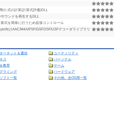
x64 用の 式の計算(計算式評価)DLL
やサウンドを再生するDLL
算式を簡単に行うため拡張コントロール
layer向けAAC/M4A/PSF/GSF/2SF/USFデコーダライブラリ
ターネット＆通信
ユーティリティ
ネス
パーソナル
＆教育
ゲーム
グラミング
ハードウェア
ソフト一覧
その他、全OS用一覧