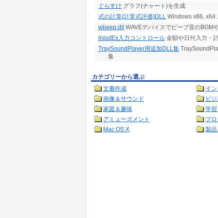
ぐらすけ
グラフ(チャート)を生成
式の計算(計算式評価)DLL
Windows x86, 
wbeep.dll
WAVEデバイスでビープ音のBGM
InputEx入力コントロール
金額や日付入力・計
TraySoundPlayer用追加DLL集
TraySoundP
集
カテゴリーから選ぶ
文書作成
イン
画像＆サウンド
ビジ
家庭＆趣味
学習
アミューズメント
プロ
Mac OS X
製品