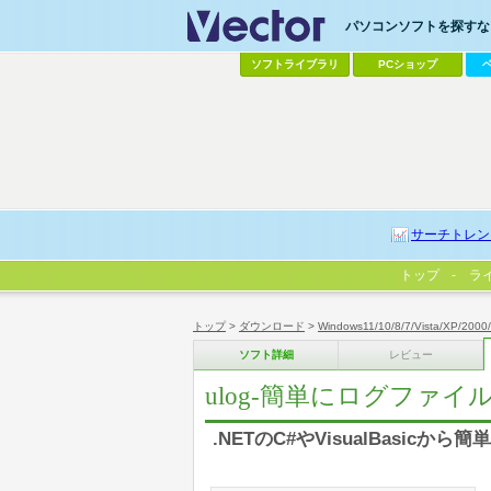
パソコンソフトを探すなら
ソフトライブラリ
PCショップ
サーチトレン
トップ
ラ
トップ
>
ダウンロード
>
Windows11/10/8/7/Vista/XP/2000
ソフト詳細
レビュー
ulog-簡単にログファ
.NETのC#やVisualBasic