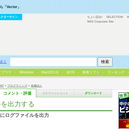
「Vector」
ベクターサイン
ちょい読み!
SELECTION
V
NGS Corporate Site
ド！
イブラリ
Windows
Mac(OS X)
全OS
新着ソフト
ランキング
/NT
>
プログラミング
>
各種DLL
コメント・評価
スクリーンショット
ダウンロード
イルを出力する
から簡単にログファイルを出力