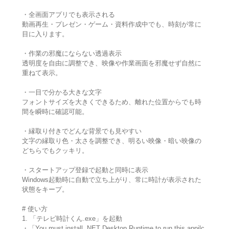
・全画面アプリでも表示される
動画再生・プレゼン・ゲーム・資料作成中でも、時刻が常に
目に入ります。
・作業の邪魔にならない透過表示
透明度を自由に調整でき、映像や作業画面を邪魔せず自然に
重ねて表示。
・一目で分かる大きな文字
フォントサイズを大きくできるため、離れた位置からでも時
間を瞬時に確認可能。
・縁取り付きでどんな背景でも見やすい
文字の縁取り色・太さを調整でき、明るい映像・暗い映像の
どちらでもクッキリ。
・スタートアップ登録で起動と同時に表示
Windows起動時に自動で立ち上がり、常に時計が表示された
状態をキープ。
# 使い方
1. 「テレビ時計くん.exe」を起動
・「You must install .NET Desktop Runtime to run this appilc