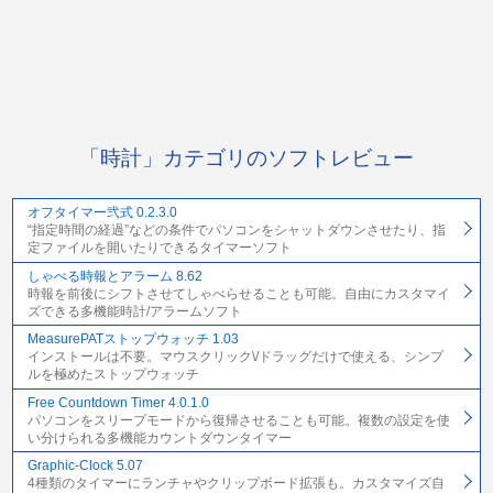
「時計」カテゴリのソフトレビュー
オフタイマー弐式 0.2.3.0
“指定時間の経過”などの条件でパソコンをシャットダウンさせたり、指
定ファイルを開いたりできるタイマーソフト
しゃべる時報とアラーム 8.62
時報を前後にシフトさせてしゃべらせることも可能。自由にカスタマイ
ズできる多機能時計/アラームソフト
MeasurePATストップウォッチ 1.03
インストールは不要。マウスクリック\/ドラッグだけで使える、シンプ
ルを極めたストップウォッチ
Free Countdown Timer 4.0.1.0
パソコンをスリープモードから復帰させることも可能。複数の設定を使
い分けられる多機能カウントダウンタイマー
Graphic-Clock 5.07
4種類のタイマーにランチャやクリップボード拡張も。カスタマイズ自