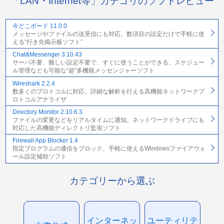
「LAN・Internet等」カテゴリのソフトレビュー
今どこボード 11.0.0
メッセージやファイルの送受信にも対応。数項目の設定だけで手軽に使
える“行き先掲示板ソフト”
Chat&Messenger 3.10.43
サーバ不要、難しい設定不要で、すぐに使うことができる。スケジュー
ル管理なども可能な“超”多機能メッセンジャーソフト
Wireshark 2.2.4
数多くのプロトコルに対応。詳細な解析を行える高機能ネットワークプ
ロトコルアナライザ
Directory Monitor 2.10.6.3
ファイルの変更などをリアルタイムに通知。ネットワークドライブにも
対応した高機能ディレクトリ監視ソフト
Firewall App Blocker 1.4
指定プログラムの通信をブロック。手軽に使えるWindowsファイアウォ
ール設定補助ソフト
カテゴリーから選ぶ
インターネッ
ユーティリテ