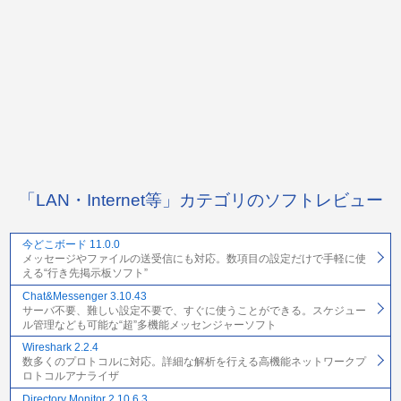
「LAN・Internet等」カテゴリのソフトレビュー
今どこボード 11.0.0
メッセージやファイルの送受信にも対応。数項目の設定だけで手軽に使
える“行き先掲示板ソフト”
Chat&Messenger 3.10.43
サーバ不要、難しい設定不要で、すぐに使うことができる。スケジュー
ル管理なども可能な“超”多機能メッセンジャーソフト
Wireshark 2.2.4
数多くのプロトコルに対応。詳細な解析を行える高機能ネットワークプ
ロトコルアナライザ
Directory Monitor 2.10.6.3