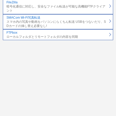
FileZilla
暗号化通信に対応し、安全なファイル転送が可能な高機能FTPクライア
ント
SMACom Wi-Fi写真転送
スマホ内の写真や動画をパソコンにらくちん転送 USBをつないだり、S
Dカードの挿し替え必要なし!
FTPbox
ローカルフォルダとリモートフォルダの内容を同期