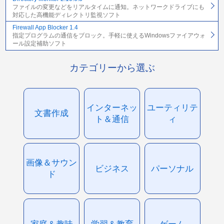
ファイルの変更などをリアルタイムに通知。ネットワークドライブにも
対応した高機能ディレクトリ監視ソフト
Firewall App Blocker 1.4
指定プログラムの通信をブロック。手軽に使えるWindowsファイアウォ
ール設定補助ソフト
カテゴリーから選ぶ
インターネッ
ユーティリテ
文書作成
ト＆通信
ィ
画像＆サウン
ビジネス
パーソナル
ド
家庭＆趣味
学習＆教育
ゲーム