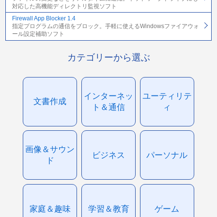
対応した高機能ディレクトリ監視ソフト
Firewall App Blocker 1.4
指定プログラムの通信をブロック。手軽に使えるWindowsファイアウォ
ール設定補助ソフト
カテゴリーから選ぶ
インターネッ
ユーティリテ
文書作成
ト＆通信
ィ
画像＆サウン
ビジネス
パーソナル
ド
家庭＆趣味
学習＆教育
ゲーム