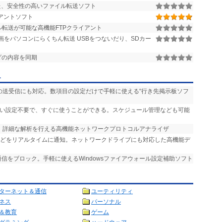
した、安全性の高いファイル転送ソフト
アントソフト
転送が可能な高機能FTPクライアント
をパソコンにらくちん転送 USBをつないだり、SDカー
ダの内容を同期
ー
ルの送受信にも対応。数項目の設定だけで手軽に使える“行き先掲示板ソフ
しい設定不要で、すぐに使うことができる。スケジュール管理なども可能
応。詳細な解析を行える高機能ネットワークプロトコルアナライザ
などをリアルタイムに通知。ネットワークドライブにも対応した高機能デ
通信をブロック。手軽に使えるWindowsファイアウォール設定補助ソフト
ターネット＆通信
ユーティリティ
ネス
パーソナル
＆教育
ゲーム