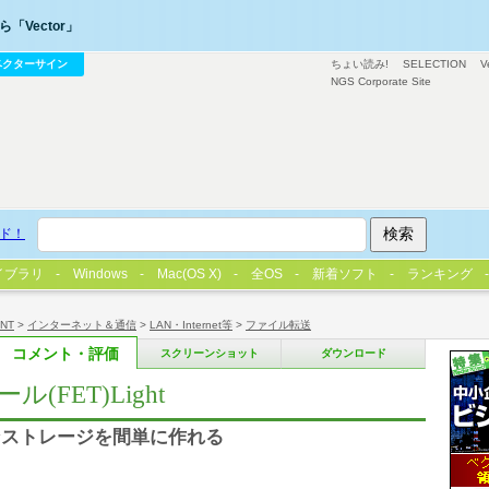
「Vector」
ベクターサイン
ちょい読み!
SELECTION
V
NGS Corporate Site
ド！
イブラリ
Windows
Mac(OS X)
全OS
新着ソフト
ランキング
/NT
>
インターネット＆通信
>
LAN・Internet等
>
ファイル転送
コメント・評価
スクリーンショット
ダウンロード
FET)Light
ンストレージを間単に作れる