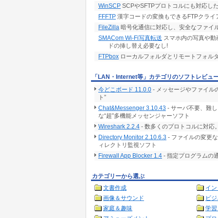
WinSCP
SCPやSFTPプロトコルにも対応
FFFTP
漢字コードの変換もできるFTPクライ
FileZilla
暗号化通信に対応し、安全なファイル
SMACom Wi-Fi写真転送
スマホ内の写真や動画
ドの挿し替え必要なし!
FTPbox
ローカルフォルダとリモートフォル
「LAN・Internet等」カテゴリのソフトレビュ
今どこボード 11.0.0
- メッセージやファイ
ト”
Chat&Messenger 3.10.43
- サーバ不要、難
な“超”多機能メッセンジャーソフト
Wireshark 2.2.4
- 数多くのプロトコルに対
Directory Monitor 2.10.6.3
- ファイルの変更
ィレクトリ監視ソフト
Firewall App Blocker 1.4
- 指定プログラムの
カテゴリーから選ぶ
文書作成
イン
画像＆サウンド
ビジ
家庭＆趣味
学習