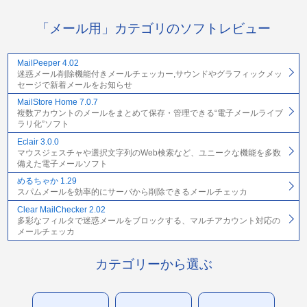
「メール用」カテゴリのソフトレビュー
MailPeeper 4.02
迷惑メール削除機能付きメールチェッカー,サウンドやグラフィックメッ
セージで新着メールをお知らせ
MailStore Home 7.0.7
複数アカウントのメールをまとめて保存・管理できる“電子メールライブ
ラリ化”ソフト
Eclair 3.0.0
マウスジェスチャや選択文字列のWeb検索など、ユニークな機能を多数
備えた電子メールソフト
めるちゃか 1.29
スパムメールを効率的にサーバから削除できるメールチェッカ
Clear MailChecker 2.02
多彩なフィルタで迷惑メールをブロックする、マルチアカウント対応の
メールチェッカ
カテゴリーから選ぶ