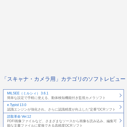
「スキャナ・カメラ用」カテゴリのソフトレビュー
MILSEE（ミルシィ） 3.6.1
簡単な設定で手軽に使える、動体検知機能付き監視カメラソフト
e.Typist 13.0
認識エンジンが強化され、さらに認識精度が向上した“定番”OCRソフト
読取革命 Ver.12
PDF/画像ファイルなど、さまざまなソースから画像を読み込み、編集可
能な文書ファイルに変換できる高精度OCRソフト