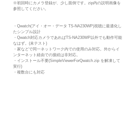
※初回時にカメラ登録が、少し面倒です。zip内の説明画像を
参照してください。
・Qwatch(アイ・オー・データ TS-NA230WP)視聴に最適化し
たシンプル設計
・Qwatch対応カメラであればTS-NA230WP以外でも動作可能
なはず。(未テスト)
・家などで同一ネットワーク内での使用のみ対応。外からイ
ンターネット経由での接続は非対応。
・インストール不要(SimpleViewerForQwatch.zip を解凍して
実行)
・複数台にも対応