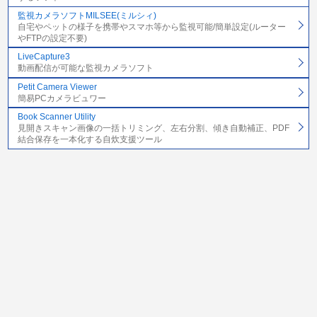
監視カメラソフトMILSEE(ミルシィ)
自宅やペットの様子を携帯やスマホ等から監視可能/簡単設定(ルーター
やFTPの設定不要)
LiveCapture3
動画配信が可能な監視カメラソフト
Petit Camera Viewer
簡易PCカメラビュワー
Book Scanner Utility
見開きスキャン画像の一括トリミング、左右分割、傾き自動補正、PDF
結合保存を一本化する自炊支援ツール