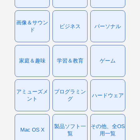
画像＆サウン
ビジネス
パーソナル
ド
家庭＆趣味
学習＆教育
ゲーム
アミューズメ
プログラミン
ハードウェア
ント
グ
製品ソフト一
その他、全OS
Mac OS X
覧
用一覧