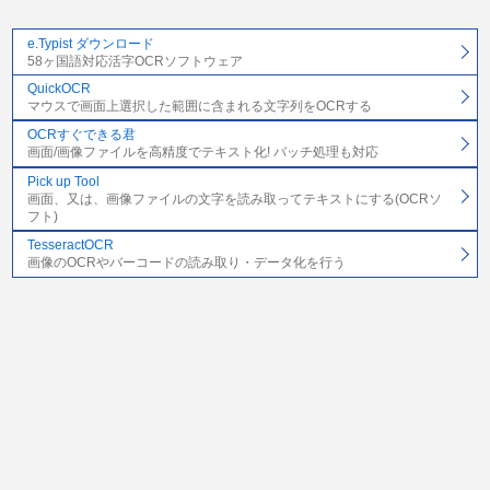
e.Typist ダウンロード
58ヶ国語対応活字OCRソフトウェア
QuickOCR
マウスで画面上選択した範囲に含まれる文字列をOCRする
OCRすぐできる君
画面/画像ファイルを高精度でテキスト化! バッチ処理も対応
Pick up Tool
画面、又は、画像ファイルの文字を読み取ってテキストにする(OCRソ
フト)
TesseractOCR
画像のOCRやバーコードの読み取り・データ化を行う