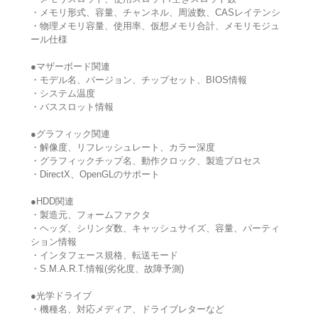
・メモリ形式、容量、チャンネル、周波数、CASレイテンシ
・物理メモリ容量、使用率、仮想メモリ合計、メモリモジュ
ール仕様
●マザーボード関連
・モデル名、バージョン、チップセット、BIOS情報
・システム温度
・バススロット情報
●グラフィック関連
・解像度、リフレッシュレート、カラー深度
・グラフィックチップ名、動作クロック、製造プロセス
・DirectX、OpenGLのサポート
●HDD関連
・製造元、フォームファクタ
・ヘッダ、シリンダ数、キャッシュサイズ、容量、パーティ
ション情報
・インタフェース規格、転送モード
・S.M.A.R.T.情報(劣化度、故障予測)
●光学ドライブ
・機種名、対応メディア、ドライブレターなど