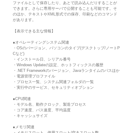
ファイルとして保存したり、あとで読み込んだりすることが
できます。さらに専用サーバで公開することも可能です。そ
のほか、テキストやXML形式での保存、印刷などのコマンド
があります。
【表示できる主な情報】
●オペレーティングシステム関連
・OSのバージョン、パソコンのタイプ(デスクトップ/ノートP
Cなど)
・インストール日、シリアル番号
・Windows Updateの設定、ホットフィックスの履歴
・.NET Frameworkのバージョン、Javaランタイムのパスほか
・電源管理プロファイル
・プロセス一覧、システム関連フォルダの一覧
・実行中のサービス、セキュリティオプション
●CPU関連
・モデル名、動作クロック、製造プロセス
・コア速度、バス速度、平均温度
・キャッシュサイズ
●メモリ関連
・メモリスロット、使用スロット/空きスロット数