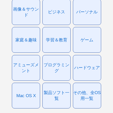
画像＆サウン
ビジネス
パーソナル
ド
家庭＆趣味
学習＆教育
ゲーム
アミューズメ
プログラミン
ハードウェア
ント
グ
製品ソフト一
その他、全OS
Mac OS X
覧
用一覧