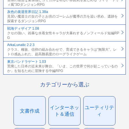
ィ風”3DダンジョンRPG
灰色の衰退世界日記 1.38a
見習い魔道士の女の子とお供のゴーレムが魔導の力を追い求め、遺跡を
探索するダンジョンRPG
戦海ディザイア 1.08
クセの強い、凶暴な水着女性キャラが大暴れするノンフィールド短編RP
G
ArkaLunatic 2.2.3
クラス、種族、信仰の組み合わせで、育成できるキャラは“無限大”。レ
トロ感あふれた、超高難易度のローグライクゲーム
東京パンドラゲート 1.03
荒廃した日本の近未来が舞台。「いま、この世界で何が起こっているの
か」を知るために冒険する中編RPG
カテゴリーから選ぶ
インターネッ
ユーティリテ
文書作成
ト＆通信
ィ