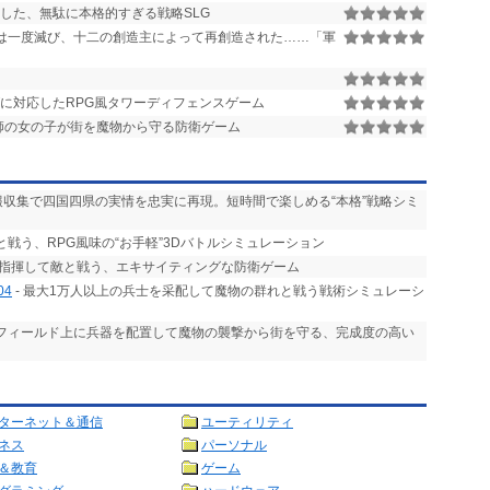
した、無駄に本格的すぎる戦略SLG
は一度滅び、十二の創造主によって再創造された……「軍
に対応したRPG風タワーディフェンスゲーム
師の女の子が街を魔物から守る防衛ゲーム
情報収集で四国四県の実情を忠実に再現。短時間で楽しめる“本格”戦略シミ
と戦う、RPG風味の“お手軽”3Dバトルシミュレーション
を指揮して敵と戦う、エキサイティングな防衛ゲーム
04
- 最大1万人以上の兵士を采配して魔物の群れと戦う戦術シミュレーシ
 フィールド上に兵器を配置して魔物の襲撃から街を守る、完成度の高い
ターネット＆通信
ユーティリティ
ネス
パーソナル
＆教育
ゲーム