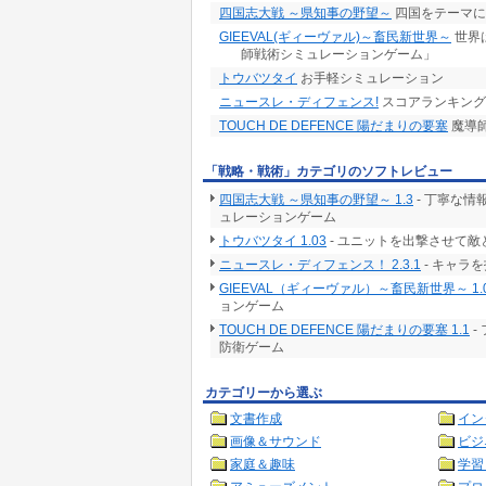
四国志大戦 ～県知事の野望～
四国をテーマに
GIEEVAL(ギィーヴァル)～畜民新世界～
世界
師戦術シミュレーションゲーム」
トウバツタイ
お手軽シミュレーション
ニュースレ・ディフェンス!
スコアランキング
TOUCH DE DEFENCE 陽だまりの要塞
魔導
「戦略・戦術」カテゴリのソフトレビュー
四国志大戦 ～県知事の野望～ 1.3
- 丁寧な
ュレーションゲーム
トウバツタイ 1.03
- ユニットを出撃させて敵
ニュースレ・ディフェンス！ 2.3.1
- キャラ
GIEEVAL（ギィーヴァル）～畜民新世界～ 1.
ョンゲーム
TOUCH DE DEFENCE 陽だまりの要塞 1.1
-
防衛ゲーム
カテゴリーから選ぶ
文書作成
イン
画像＆サウンド
ビジ
家庭＆趣味
学習