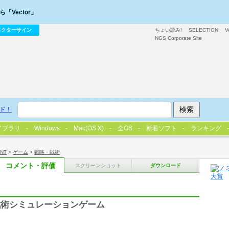
「Vector」
ベクターサイン
ちょい読み!
SELECTION
V
NGS Corporate Site
ド！
イブラリ
Windows
Mac(OS X)
全OS
新着ソフト
ランキング
/NT
>
ゲーム
>
戦略・戦術
コメント・評価
スクリーンショット
ダウンロード
戦術シミュレーションゲーム