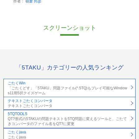
作者：
朝倉 邦彦
スクリーンショット
「5TAKU」カテゴリーの人気ランキング
ごたくWin
「ごたくどす」「5TAKU」問題ファイル(*.5TQ)もプレイ可能なWindow
s11用5択クイズゲーム
テキストごたくコンバータ
テキストごたくコンバータ
5TQTOOLS
QT?形式の5TAKUの問題テキストを5TQ問題に変えるツールと、ごたて
きコンバータのファイル名をQT?に変更
ごたくjava
ごたくjava