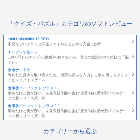
「クイズ・パズル」カテゴリのソフトレビュー
iobit Uninstaller 15 PRO
不要なプログラムと関連ファイルをまとめて完全に削除
ナンプレで脳トレ
1,000問ものナンプレ(数独)を解きながら、普段の生活の中で気軽に「脳
トレ」
余命ナイ 2.31
奪われた身体を取り戻すため、漢字の読みを入力して敵を倒してゆくタ
イピングクイズゲーム
倉庫番パーフェクト プラス 1.1
単純だけど奥が深い。未発表新作面を含む“定番”純粋思考型パズルゲー
ムの新シリーズ第一弾
倉庫番パーフェクト プラス 1.1
単純だけど奥が深い。未発表新作面を含む“定番”純粋思考型パズルゲー
ムの新シリーズ第一弾
カテゴリーから選ぶ