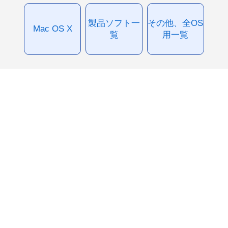
製品ソフト一
その他、全OS
Mac OS X
覧
用一覧