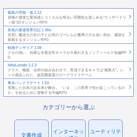
孤島の牢獄・改 2.12
冒険の適度な緊張感とコミカルな明るい雰囲気を楽しめる“ウィザードリ
ィ風”3DダンジョンRPG
灰色の衰退世界日記 1.38a
見習い魔道士の女の子とお供のゴーレムが魔導の力を追い求め、遺跡を
探索するダンジョンRPG
戦海ディザイア 1.08
クセの強い、凶暴な水着女性キャラが大暴れするノンフィールド短編RP
G
ArkaLunatic 2.2.3
クラス、種族、信仰の組み合わせで、育成できるキャラは“無限大”。レ
トロ感あふれた、超高難易度のローグライクゲーム
東京パンドラゲート 1.03
荒廃した日本の近未来が舞台。「いま、この世界で何が起こっているの
か」を知るために冒険する中編RPG
カテゴリーから選ぶ
インターネッ
ユーティリテ
文書作成